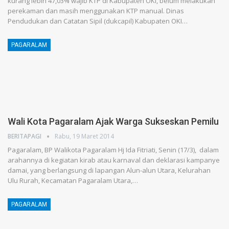
kurang lebih 47,03% wajib KTP di Kabupaten OKI, belum melakukan
perekaman dan masih menggunakan KTP manual. Dinas
Pendudukan dan Catatan Sipil (dukcapil) Kabupaten OKI…
PAGARALAM
Wali Kota Pagaralam Ajak Warga Sukseskan Pemilu
BERITAPAGI
Rabu, 19 Maret 2014
Pagaralam, BP Walikota Pagaralam Hj Ida Fitriati, Senin (17/3), dalam
arahannya di kegiatan kirab atau karnaval dan deklarasi kampanye
damai, yang berlangsung di lapangan Alun-alun Utara, Kelurahan
Ulu Rurah, Kecamatan Pagaralam Utara,…
PAGARALAM