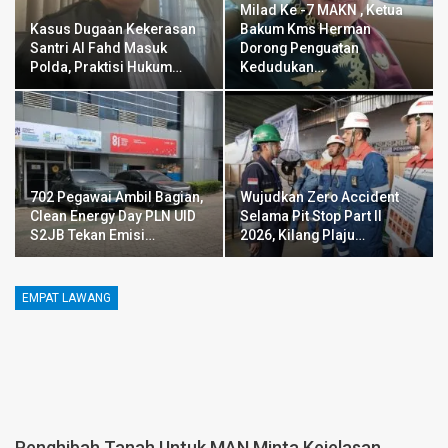
Milad Ke -7 MAKN , Ketua
Kasus Dugaan Kekerasan
Bakum Kms Herman
Santri Al Fahd Masuk
Dorong Penguatan
Polda, Praktisi Hukum…
Kedudukan…
702 Pegawai Ambil Bagian,
Wujudkan Zero Accident
Clean Energy Day PLN UID
Selama Pit Stop Part II
S2JB Tekan Emisi…
2026, Kilang Plaju…
EMPAT LAWANG
Penghibah Tanah Untuk MAN Minta Kejelasan