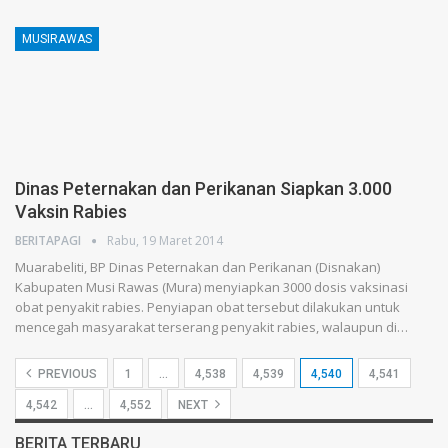
MUSIRAWAS
Dinas Peternakan dan Perikanan Siapkan 3.000
Vaksin Rabies
BERITAPAGI
Rabu, 19 Maret 2014
Muarabeliti, BP Dinas Peternakan dan Perikanan (Disnakan)
Kabupaten Musi Rawas (Mura) menyiapkan 3000 dosis vaksinasi
obat penyakit rabies. Penyiapan obat tersebut dilakukan untuk
mencegah masyarakat terserang penyakit rabies, walaupun di…
PREVIOUS
1
…
4,538
4,539
4,540
4,541
4,542
…
4,552
NEXT
BERITA TERBARU