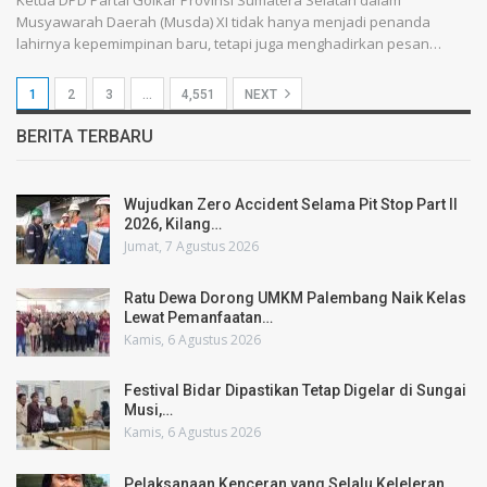
Ketua DPD Partai Golkar Provinsi Sumatera Selatan dalam
Musyawarah Daerah (Musda) XI tidak hanya menjadi penanda
lahirnya kepemimpinan baru, tetapi juga menghadirkan pesan…
1
2
3
…
4,551
NEXT
BERITA TERBARU
Wujudkan Zero Accident Selama Pit Stop Part II
2026, Kilang…
Jumat, 7 Agustus 2026
Ratu Dewa Dorong UMKM Palembang Naik Kelas
Lewat Pemanfaatan…
Kamis, 6 Agustus 2026
Festival Bidar Dipastikan Tetap Digelar di Sungai
Musi,…
Kamis, 6 Agustus 2026
Pelaksanaan Kenceran yang Selalu Keleleran