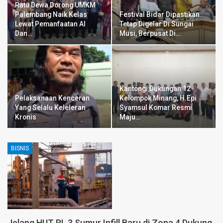
Ratu Dewa Dorong UMKM
Palembang Naik Kelas
Festival Bidar Dipastikan
Lewat Pemanfaatan AI
Tetap Digelar Di Sungai
Dan…
Musi, Berpusat Di…
Kantongi Dukungan 12
Pelaksanaan Kenceran
Kelompok Minang, H.Epi
Yang Selalu Keleleran
Syamsul Komar Resmi
Kronis
Maju…
BISNIS
Jelang HUT RI, 3 Sumur Infill Baru di Zona 4 Dukung