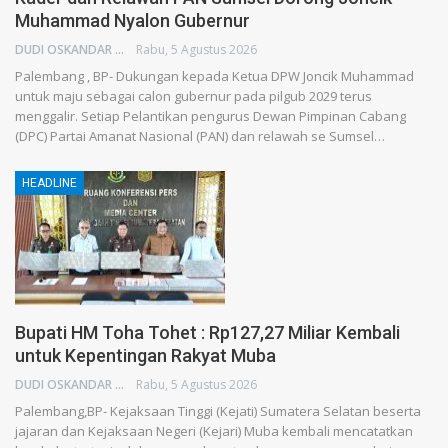
Muhammad Nyalon Gubernur
DUDI OSKANDAR
Rabu, 5 Agustus 2026
Palembang , BP- Dukungan kepada Ketua DPW Joncik Muhammad
untuk maju sebagai calon gubernur pada pilgub 2029 terus
menggalir. Setiap Pelantikan pengurus Dewan Pimpinan Cabang
(DPC) Partai Amanat Nasional (PAN) dan relawah se Sumsel…
HEADLINE
Bupati HM Toha Tohet : Rp127,27 Miliar Kembali
untuk Kepentingan Rakyat Muba
DUDI OSKANDAR
Rabu, 5 Agustus 2026
Palembang,BP- Kejaksaan Tinggi (Kejati) Sumatera Selatan beserta
jajaran dan Kejaksaan Negeri (Kejari) Muba kembali mencatatkan