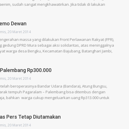
nim, sudah sangat mengkhawatirkan. Jika tidak di lakukan
Demo Dewan
mis, 20 Maret 2014
Pengerahan massa yang dilakukan Front Perlawanan Rakyat (FPR),
 gedung DPRD Mura sebagai aksi solidaritas, atas meninggalnya
Tayat warga desa Bengku, Kecamatan Bajubang, Batanghari Jambi,
 Palembang Rp300.000
mis, 20 Maret 2014
telah beroperasinya Bandar Udara (Bandara), Atung Bungsu,
jarak tempuh Pagaralam – Palembang bisa ditembus dengan
saja, bahkan warga cukup mengeluarkan uang Rp313.000 untuk
tas Pers Tetap Diutamakan
mis, 20 Maret 2014