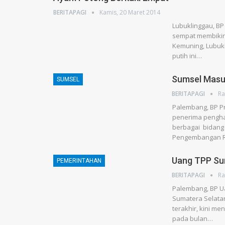
BERITAPAGI
Kamis, 20 Maret 2014
Lubuklinggau, BP
sempat membikin
Kemuning, Lubukl
putih ini…
Sumsel Masu
SUMSEL
BERITAPAGI
Ra
Palembang, BP Pr
penerima penghar
berbagai bidang
Pengembangan R
Uang TPP Su
PEMERINTAHAN
BERITAPAGI
Ra
Palembang, BP U
Sumatera Selata
terakhir, kini me
pada bulan…