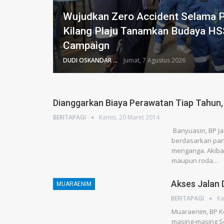
Wujudkan Zero Accident Selama Pi
Kilang Plaju Tanamkan Budaya HS
Campaign
DUDI OSKANDAR
Jumat, 7 Agustus 2026
Dianggarkan Biaya Perawatan Tiap Tahun,
BERITAPAGI
Kamis, 20 Maret 2014
Banyuasin, BP Ja
berdasarkan pant
menganga. Akiba
maupun roda…
Akses Jalan
MUARAENIM
BERITAPAGI
Ka
Muaraenim, BP Ko
masing-masing S