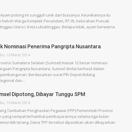
 Ayam potong ini sungguh unik dari biasanya. Keunikannya itu
 heboh Warga Komplek Perumdam, RT 05, Kelurahan Puncak
inggau Utara I, Kota Lubuklinggau. Betapa tidak, ayam berwarna
k Nominasi Penerima Pangripta Nusantara
bu, 19 Maret 2014
ovinsi Sumatera Selatan (Sumsel) masuk 12 besar nominasi
gaan Pangripta Nusantara. Sumsel dinilai berhasil dalam
 pembangunan. Berdasarkan surat Plh Deputi Bidang
egional dan…
msel Dipotong, Dibayar Tunggu SPM
bu, 19 Maret 2014
ang Tambahan Penghasilan Pegawai (TPP) Pemerintah Provinsi
n yang sempat terhambat pembayarannya selama tiga bulan
nemui titik terang. Dana TPP tersebut dipastikan akan dibayarkan