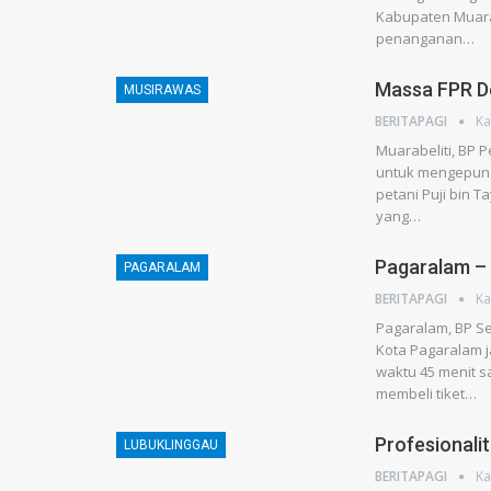
Kabupaten Muarae
penanganan…
Massa FPR 
MUSIRAWAS
BERITAPAGI
Ka
Muarabeliti, BP 
untuk mengepung
petani Puji bin 
yang…
Pagaralam –
PAGARALAM
BERITAPAGI
Ka
Pagaralam, BP Se
Kota Pagaralam 
waktu 45 menit 
membeli tiket…
Profesionali
LUBUKLINGGAU
BERITAPAGI
Ka