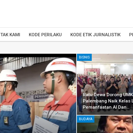
TAK KAMI
KODE PERILAKU
KODE ETIK JURNALISTIK
P
BISNIS
Ratu Dewa Dorong UM
Palembang Naik Kelas 
Pemanfaatan AI Dan…
BUDAYA