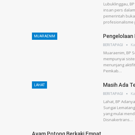
Lubuklinggau, BP
insan pers dala
pemerintah buka
profesionalisme 
Pengelolaan 
MUARAENIM
BERITAPAGI
Ka
Muaraenim, BP Se
mempunyai sistem
menunjang aktifi
Pemkab…
Masih Ada Te
LAHAT
BERITAPAGI
Ka
Lahat, BP Adanya
Sungai Lematang,
yang mulai mendo
Disnakertrans…
Ayam Potong Berkaki Empat