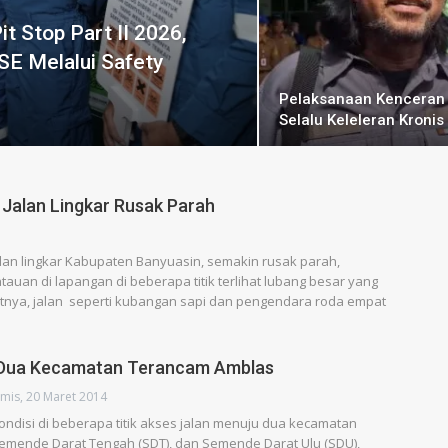
t Stop Part II 2026,
SE Melalui Safety
Pelaksanaan Kenceran
Selalu Keleleran Kronis
 Jalan Lingkar Rusak Parah
lan lingkar Kabupaten Banyuasin, semakin rusak parah,
auan di lapangan di beberapa titik terlihat lubang besar yang
tnya, jalan seperti kubangan sapi dan pengendara roda empat
 Dua Kecamatan Terancam Amblas
mis, 20 Maret 2014
ndisi di beberapa titik akses jalan menuju dua kecamatan
emende Darat Tengah (SDT), dan Semende Darat Ulu (SDU),