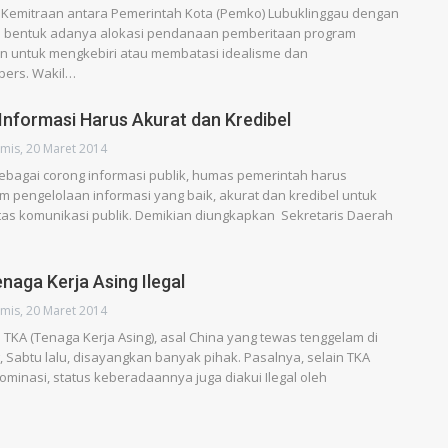
 Kemitraan antara Pemerintah Kota (Pemko) Lubuklinggau dengan
m bentuk adanya alokasi pendanaan pemberitaan program
n untuk mengkebiri atau membatasi idealisme dan
pers. Wakil…
Informasi Harus Akurat dan Kredibel
mis, 20 Maret 2014
bagai corong informasi publik, humas pemerintah harus
 pengelolaan informasi yang baik, akurat dan kredibel untuk
tas komunikasi publik. Demikian diungkapkan Sekretaris Daerah
naga Kerja Asing Ilegal
mis, 20 Maret 2014
 TKA (Tenaga Kerja Asing), asal China yang tewas tenggelam di
 Sabtu lalu, disayangkan banyak pihak. Pasalnya, selain TKA
minasi, status keberadaannya juga diakui Ilegal oleh