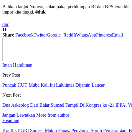
Bahkan lanjut Noorsy, kalau pakai perhitungan BI dan BPS terakhir, ne
impor kita tinggi.
#duk
dpr
11
Share
Facebook
Twitter
Google+
ReddIt
WhatsApp
Pinterest
Email
Iman Handiman
Prev Post
Puncak HUT Muba Kali Ini Lalulintas Dijamin Lancar
Next Post
Dua Arkeolog Dari Balar Sumsel Tampil Di Kongres ke -21 IPPA, V
Jangan Lewatkan
More from author
Headline
Konflik PGRI Sumsel Makin Panas, Pengamat Soroti Pemasangan B