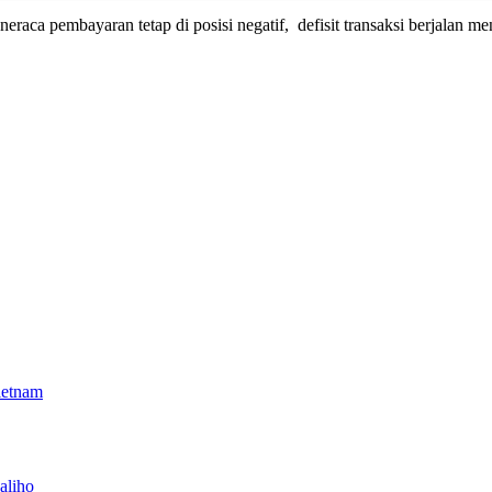
raca pembayaran tetap di posisi negatif, defisit transaksi berjalan me
ietnam
aliho