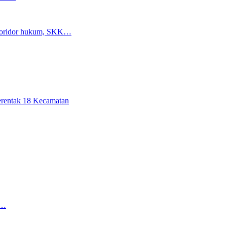
n koridor hukum, SKK…
erentak 18 Kecamatan
g…