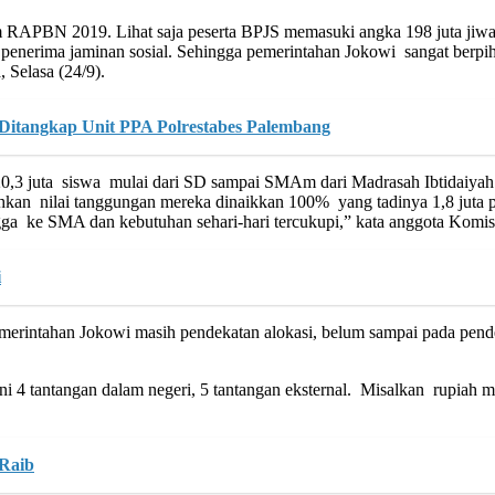
 RAPBN 2019. Lihat saja peserta BPJS memasuki angka 198 juta jiwa 
si penerima jaminan sosial. Sehingga pemerintahan Jokowi sangat berp
 Selasa (24/9).
Ditangkap Unit PPA Polrestabes Palembang
r 20,3 juta siswa mulai dari SD sampai SMAm dari Madrasah Ibtidaiya
hkan nilai tanggungan mereka dinaikkan 100% yang tadinya 1,8 juta p
ke SMA dan kebutuhan sehari-hari tercukupi,” kata anggota Komisi X
i
rintahan Jokowi masih pendekatan alokasi, belum sampai pada pendek
yakni 4 tantangan dalam negeri, 5 tantangan eksternal. Misalkan rup
 Raib