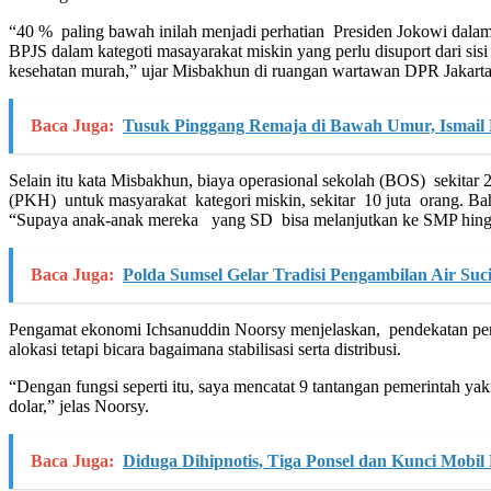
“40 % paling bawah inilah menjadi perhatian Presiden Jokowi dalam
BPJS dalam kategoti masayarakat miskin yang perlu disuport dari si
kesehatan murah,” ujar Misbakhun di ruangan wartawan DPR Jakarta,
Baca Juga:
Tusuk Pinggang Remaja di Bawah Umur, Ismail 
Selain itu kata Misbakhun, biaya operasional sekolah (BOS) sekita
(PKH) untuk masyarakat kategori miskin, sekitar 10 juta orang. Ba
“Supaya anak-anak mereka yang SD bisa melanjutkan ke SMP hingga 
Baca Juga:
Polda Sumsel Gelar Tradisi Pengambilan Air Suc
Pengamat ekonomi Ichsanuddin Noorsy menjelaskan, pendekatan peme
alokasi tetapi bicara bagaimana stabilisasi serta distribusi.
“Dengan fungsi seperti itu, saya mencatat 9 tantangan pemerintah 
dolar,” jelas Noorsy.
Baca Juga:
Diduga Dihipnotis, Tiga Ponsel dan Kunci Mobil