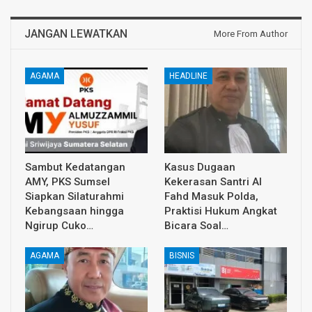
JANGAN LEWATKAN
More From Author
AGAMA
HEADLINE
Sambut Kedatangan
Kasus Dugaan
AMY, PKS Sumsel
Kekerasan Santri Al
Siapkan Silaturahmi
Fahd Masuk Polda,
Kebangsaan hingga
Praktisi Hukum Angkat
Ngirup Cuko…
Bicara Soal…
AGAMA
BISNIS