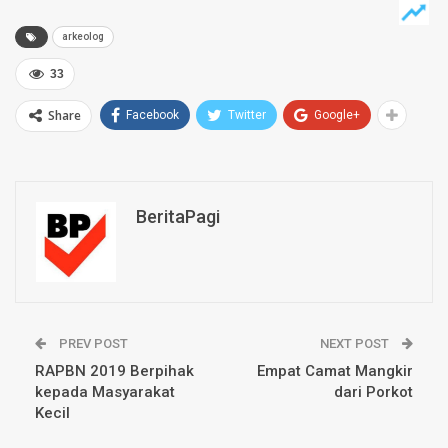
arkeolog
33
Share
Facebook
Twitter
Google+
BeritaPagi
PREV POST
NEXT POST
RAPBN 2019 Berpihak
Empat Camat Mangkir
kepada Masyarakat
dari Porkot
Kecil