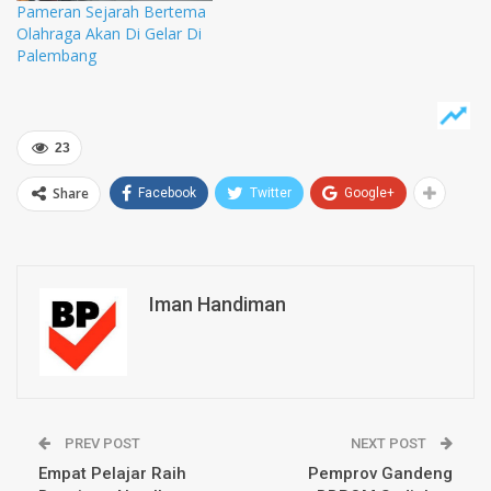
Pameran Sejarah Bertema
Olahraga Akan Di Gelar Di
Palembang
23
Share
Facebook
Twitter
Google+
Iman Handiman
PREV POST
NEXT POST
Empat Pelajar Raih
Pemprov Gandeng