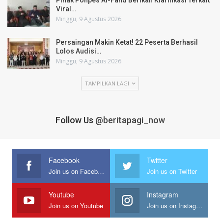
Pihak Ponpes Al-Fahd Berikan Klarifikasi Terkait
Viral…
Minggu, 9 Agustus 2026
Persaingan Makin Ketat! 22 Peserta Berhasil
Lolos Audisi…
Minggu, 9 Agustus 2026
TAMPILKAN LAGI
Follow Us
@beritapagi_now
Facebook
Twitter
Join us on Facebook
Join us on Twitter
Youtube
Instagram
Join us on Youtube
Join us on Instagram