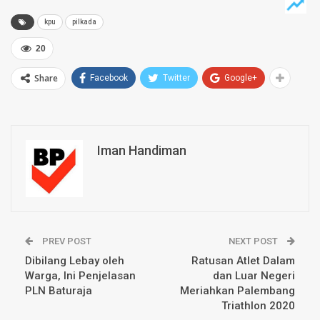
kpu
pilkada
20
Share
Facebook
Twitter
Google+
Iman Handiman
PREV POST
NEXT POST
Dibilang Lebay oleh
Ratusan Atlet Dalam
Warga, Ini Penjelasan
dan Luar Negeri
PLN Baturaja
Meriahkan Palembang
Triathlon 2020