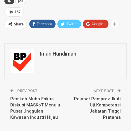
pali
157
Share
Facebook
Twitter
Google+
Iman Handiman
PREV POST
NEXT POST
Pemkab Muba Fokus
Pejabat Pemprov Ikuti
Diskusi MASKoT Menuju
Uji Kompetensi
Pusat Unggulan
Jabatan Tinggi
Kawasan Industri Hijau
Pratama