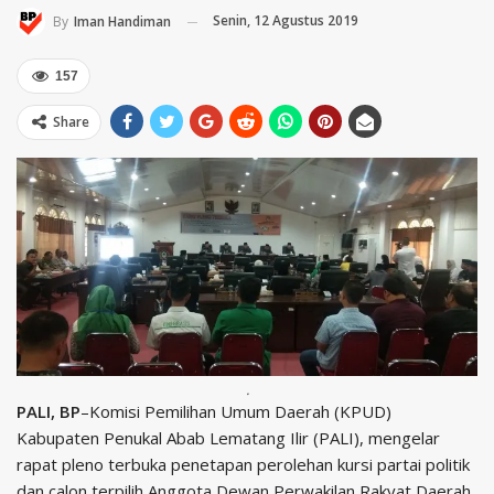
Senin, 12 Agustus 2019
By
Iman Handiman
157
Share
.
PALI, BP
–Komisi Pemilihan Umum Daerah (KPUD)
Kabupaten Penukal Abab Lematang Ilir (PALI), mengelar
rapat pleno terbuka penetapan perolehan kursi partai politik
dan calon terpilih Anggota Dewan Perwakilan Rakyat Daerah