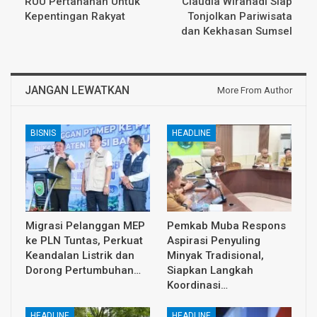
RUU Pertanahan Untuk
Claudia Wirahadi Siap
Kepentingan Rakyat
Tonjolkan Pariwisata
dan Kekhasan Sumsel
JANGAN LEWATKAN
More From Author
BISNIS
HEADLINE
Migrasi Pelanggan MEP
Pemkab Muba Respons
ke PLN Tuntas, Perkuat
Aspirasi Penyuling
Keandalan Listrik dan
Minyak Tradisional,
Dorong Pertumbuhan…
Siapkan Langkah
Koordinasi…
HEADLINE
HEADLINE