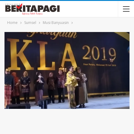
Home
Sumsel
Musi Banyuasin