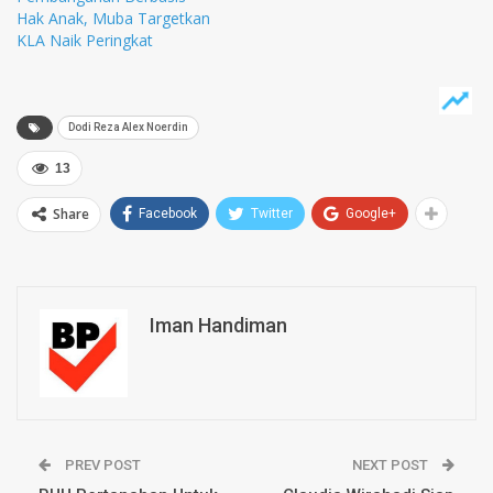
Hak Anak, Muba Targetkan
KLA Naik Peringkat
Dodi Reza Alex Noerdin
13
Share
Facebook
Twitter
Google+
Iman Handiman
PREV POST
NEXT POST