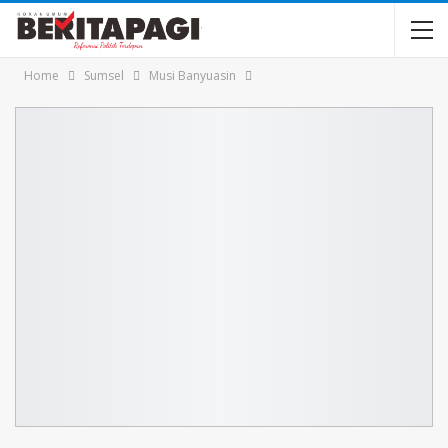
Home
Sumsel
Musi Banyuasin