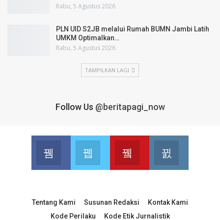
Rabu, 5 Agustus 2026
PLN UID S2JB melalui Rumah BUMN Jambi Latih
UMKM Optimalkan…
Rabu, 5 Agustus 2026
TAMPILKAN LAGI
Follow Us
@beritapagi_now
Facebook
Twitter
Youtube
Instagram
Join us on Facebook
Join us on Twitter
Join us on Youtube
Join us on 
Tentang Kami
Susunan Redaksi
Kontak Kami
Kode Perilaku
Kode Etik Jurnalistik