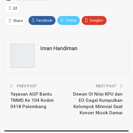
22
Share
Facebook
Twitter
Google+
ReddIt
WhatsApp
Pinterest
Email
Iman Handiman
PREV POST
NEXT POST
Yayasan AGP Bantu
Dewan OI Nilai KPU dan
TMMD Ke 104 Kodim
EO Gagal Kumpulkan
0418 Palembang
Kelompok Milenial Saat
Konser Musik Damai