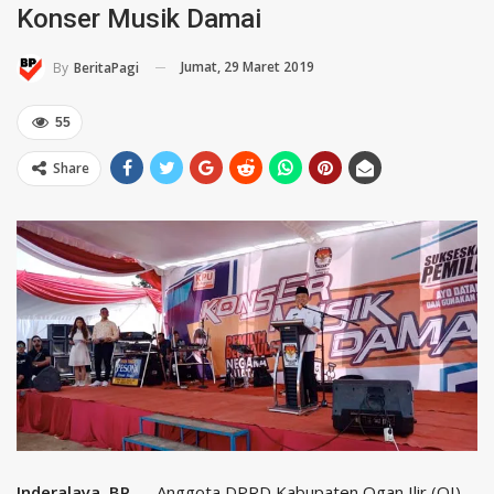
Konser Musik Damai
Jumat, 29 Maret 2019
By
BeritaPagi
55
Share
Inderalaya, BP
— Anggota DPRD Kabupaten Ogan Ilir (OI)