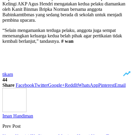
Kelingi AKP Agus Hendri mengatakan kedua pelaku diamankan
oleh Kanit Binmas Bripka Norman bersama anggota
Babinkamtibmas yang sedang berada di sekolah untuk menjadi
pembina upacara.
“Selain mengamankan terduga pelaku, anggota juga sempat
menenangkan keluarga kedua belah pihak agar pertikaian tidak
kembali berlanjut,” tandasnya.
# wan
tikam
44
Share
Facebook
Twitter
Google+
ReddIt
WhatsApp
Pinterest
Email
Iman Handiman
Prev Post