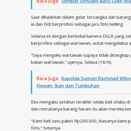
Baca Juga:
Sempat Dihujani Batu Oleh War
Saat dihadirkan dalam gelar tersangka dan barang
ia dan Eldi berprofesi sebagai juru foto keliling.
Selama ini dengan berbekal kamera DSLR yang se
berprofesi sebagai wartawan, untuk mengelabui ap
“Saya mengaku wartawan supaya tidak ditangkap po
bukan wartawan,” ujarnya, Selasa (18/9).
Baca Juga:
Kapolda Sumsel Rachmad Wibo
Hewan, Ikan dan Tumbuhan
Eko mengaku setahun terakhir selalu beli shabu d
dan rencananya barang haram itu akan mereka ko
“Kami beli satu paket Rp200.000, biasanya kami pa
foto,” tuturnya.