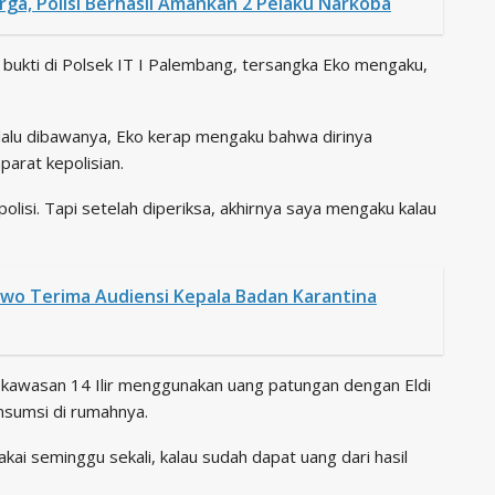
ga, Polisi Berhasil Amankan 2 Pelaku Narkoba
 bukti di Polsek IT I Palembang, tersangka Eko mengaku,
lalu dibawanya, Eko kerap mengaku bahwa dirinya
arat kepolisian.
lisi. Tapi setelah diperiksa, akhirnya saya mengaku kalau
wo Terima Audiensi Kepala Badan Karantina
i kawasan 14 Ilir menggunakan uang patungan dengan Eldi
nsumsi di rumahnya.
kai seminggu sekali, kalau sudah dapat uang dari hasil