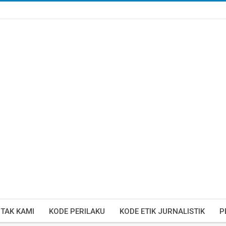
TAK KAMI
KODE PERILAKU
KODE ETIK JURNALISTIK
P