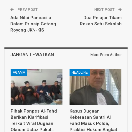
PREV POST
NEXT POST
Ada Nilai Pancasila
Dua Pelajar Tikam
Dalam Prinsip Gotong
Rekan Satu Sekolah
Royong JKN-KIS
JANGAN LEWATKAN
More From Author
AGAMA
HEADLINE
Pihak Ponpes Al-Fahd
Kasus Dugaan
Berikan Klarifikasi
Kekerasan Santri Al
Terkait Viral Dugaan
Fahd Masuk Polda,
Oknum Ustaz Pukul…
Praktisi Hukum Angkat