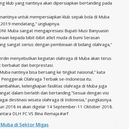
ring klub yang nantinya akan dipersiapkan bertanding pada
nantinya untuk mempersiapkan klub sepak bola di Muba
 2019 mendatang,” ungkapnya.
ONI Muba sangat mengapresiasi Bupati Musi Banyuasin
an kepada bibit-bibit atlet muda di bumi Serasan
ng sangat serius dengan pembinaan di bidang olahraga,”
erdin menyebutkan kegiatan olahraga di Muba akan terus
t berbakat dan berprestasi.
 Muba nantinya bisa bersaing ke tingkat nasional,” kata
enggerak Olahraga Terbaik se-Indonesia itu.
nambahkan, kelengkapan fasilitas olahraga di Muba juga
angat dalam berlatih dan bertanding.”Sesuai dengan visi
gai destinasi wisata olahraga di Indonesia,” pungkasnya.
un 2018 ini akan digelar 14 September-11 Oktober 2018.
ntara DLH FC VS Bina Remaja.#arf
 Muba di Sektor Migas