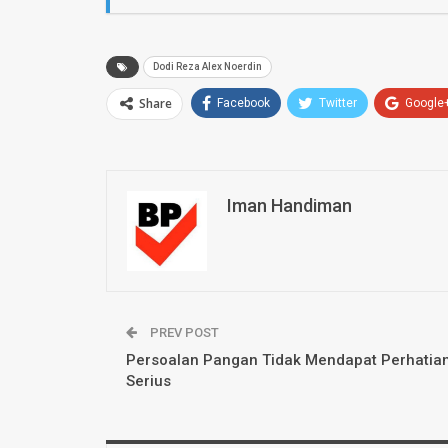
Dodi Reza Alex Noerdin
Share
Facebook
Twitter
Google
Iman Handiman
PREV POST
Persoalan Pangan Tidak Mendapat Perhatia
Serius