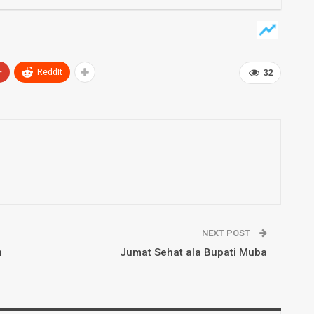
+
ReddIt
32
NEXT POST
n
Jumat Sehat ala Bupati Muba