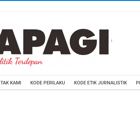
TAK KAMI
KODE PERILAKU
KODE ETIK JURNALISTIK
P