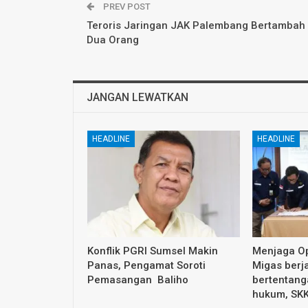
PREV POST
Teroris Jaringan JAK Palembang Bertambah
Dua Orang
JANGAN LEWATKAN
HEADLINE
HEADLINE
Konflik PGRI Sumsel Makin
Menjaga Op
Panas, Pengamat Soroti
Migas berja
Pemasangan Baliho
bertentang
hukum, SK