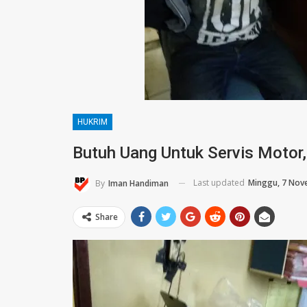
HUKRIM
Butuh Uang Untuk Servis Motor,
Last updated
Minggu, 7 Nov
By
Iman Handiman
Share