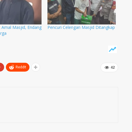
k Amal Masjid, Endang
Pencuri Celengan Masjid Ditangkap
rga
+
ReddIt
42