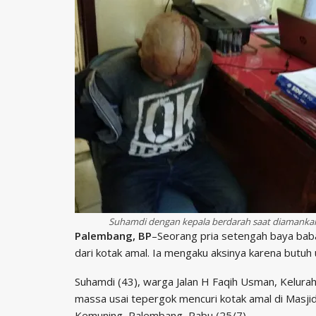
Suhamdi dengan kepala berdarah saat diamanka
Palembang, BP
–Seorang pria setengah baya baba
dari kotak amal. Ia mengaku aksinya karena butuh
Suhamdi (43), warga Jalan H Faqih Usman, Kelura
massa usai tepergok mencuri kotak amal di Masjid
Kemuning, Palembang, Rabu (25/7).