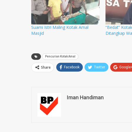
Suami Istri Maling Kotak Amal
“Bedat” Kota
Masjid
Ditangkap Wa
Pencurian Kotak Amal
Share
Facebook
Twitter
Google
Iman Handiman