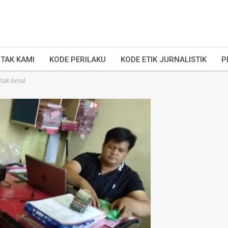
TAK KAMI
KODE PERILAKU
KODE ETIK JURNALISTIK
P
otak Amal