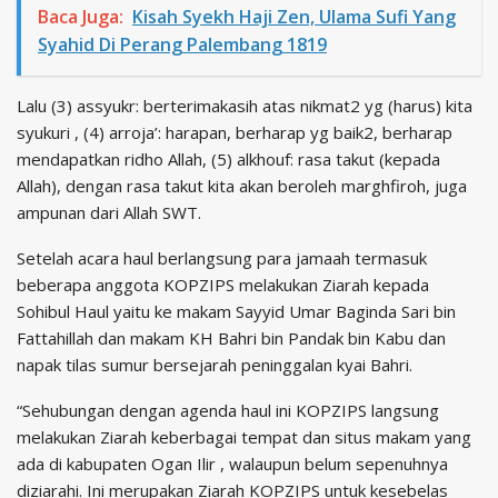
Baca Juga:
Kisah Syekh Haji Zen, Ulama Sufi Yang
Syahid Di Perang Palembang 1819
Lalu (3) assyukr: berterimakasih atas nikmat2 yg (harus) kita
syukuri , (4) arroja’: harapan, berharap yg baik2, berharap
mendapatkan ridho Allah, (5) alkhouf: rasa takut (kepada
Allah), dengan rasa takut kita akan beroleh marghfiroh, juga
ampunan dari Allah SWT.
Setelah acara haul berlangsung para jamaah termasuk
beberapa anggota KOPZIPS melakukan Ziarah kepada
Sohibul Haul yaitu ke makam Sayyid Umar Baginda Sari bin
Fattahillah dan makam KH Bahri bin Pandak bin Kabu dan
napak tilas sumur bersejarah peninggalan kyai Bahri.
“Sehubungan dengan agenda haul ini KOPZIPS langsung
melakukan Ziarah keberbagai tempat dan situs makam yang
ada di kabupaten Ogan Ilir , walaupun belum sepenuhnya
diziarahi. Ini merupakan Ziarah KOPZIPS untuk kesebelas