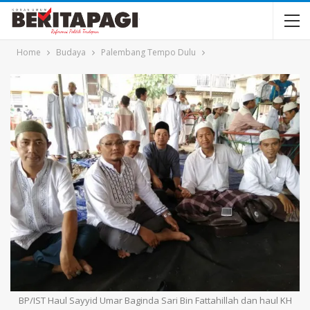
Home
Budaya
Palembang Tempo Dulu
BP/IST Haul Sayyid Umar Baginda Sari Bin Fattahillah dan haul KH