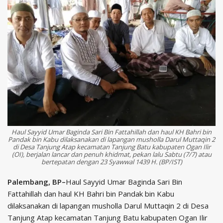
Haul Sayyid Umar Baginda Sari Bin Fattahillah dan haul KH Bahri bin
Pandak bin Kabu dilaksanakan di lapangan musholla Darul Muttaqin 2
di Desa Tanjung Atap kecamatan Tanjung Batu kabupaten Ogan Ilir
(OI), berjalan lancar dan penuh khidmat, pekan lalu Sabtu (7/7) atau
bertepatan dengan 23 Syawwal 1439 H. (BP/IST)
Palembang, BP–
Haul Sayyid Umar Baginda Sari Bin
Fattahillah dan haul KH Bahri bin Pandak bin Kabu
dilaksanakan di lapangan musholla Darul Muttaqin 2 di Desa
Tanjung Atap kecamatan Tanjung Batu kabupaten Ogan Ilir