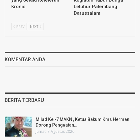
yang Selalu Keleleran
Kegiatan Tabur Bunga
Kronis
Leluhur Palembang
Darussalam
PREV
NEXT
KOMENTAR ANDA
BERITA TERBARU
Milad Ke -7 MAKN , Ketua Bakum Kms Herman
Dorong Penguatan…
Jumat, 7 Agustus 2026