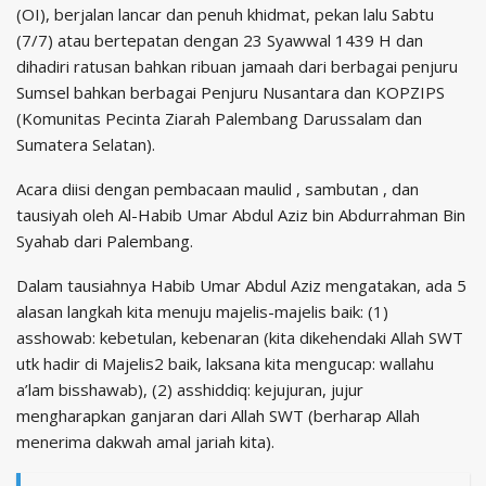
(OI), berjalan lancar dan penuh khidmat, pekan lalu Sabtu
(7/7) atau bertepatan dengan 23 Syawwal 1439 H dan
dihadiri ratusan bahkan ribuan jamaah dari berbagai penjuru
Sumsel bahkan berbagai Penjuru Nusantara dan KOPZIPS
(Komunitas Pecinta Ziarah Palembang Darussalam dan
Sumatera Selatan).
Acara diisi dengan pembacaan maulid , sambutan , dan
tausiyah oleh Al-Habib Umar Abdul Aziz bin Abdurrahman Bin
Syahab dari Palembang.
Dalam tausiahnya Habib Umar Abdul Aziz mengatakan, ada 5
alasan langkah kita menuju majelis-majelis baik: (1)
asshowab: kebetulan, kebenaran (kita dikehendaki Allah SWT
utk hadir di Majelis2 baik, laksana kita mengucap: wallahu
a’lam bisshawab), (2) asshiddiq: kejujuran, jujur
mengharapkan ganjaran dari Allah SWT (berharap Allah
menerima dakwah amal jariah kita).