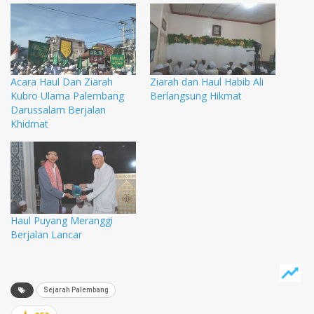
Acara Haul Dan Ziarah
Ziarah dan Haul Habib Ali
Kubro Ulama Palembang
Berlangsung Hikmat
Darussalam Berjalan
Khidmat
Haul Puyang Meranggi
Berjalan Lancar
Sejarah Palembang