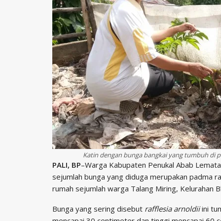
Katin dengan bunga bangkai yang tumbuh di 
PALI, BP
–Warga Kabupaten Penukal Abab Lematang
sejumlah bunga yang diduga merupakan padma raks
rumah sejumlah warga Talang Miring, Kelurahan 
Bunga yang sering disebut
rafflesia arnoldii
ini t
mencapai 30 centimeter dan tinggi mencapai 60 c