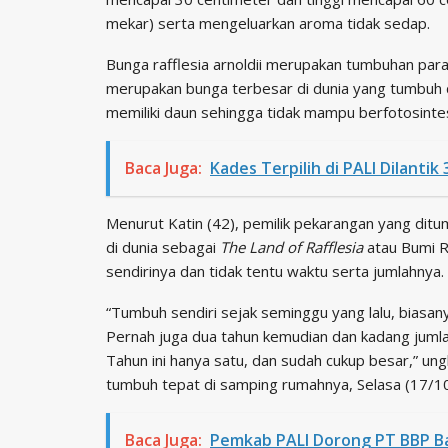
mekar) serta mengeluarkan aroma tidak sedap.
Bunga rafflesia arnoldii merupakan tumbuhan par
merupakan bunga terbesar di dunia yang tumbuh d
memiliki daun sehingga tidak mampu berfotosintes
Baca Juga:
Kades Terpilih di PALI Dilanti
Menurut Katin (42), pemilik pekarangan yang di
di dunia sebagai
The Land of Rafflesia
atau Bumi R
sendirinya dan tidak tentu waktu serta jumlahnya.
“Tumbuh sendiri sejak seminggu yang lalu, biasan
Pernah juga dua tahun kemudian dan kadang jumla
Tahun ini hanya satu, dan sudah cukup besar,” u
tumbuh tepat di samping rumahnya, Selasa (17/10
Baca Juga:
Pemkab PALI Dorong PT BBP Ba