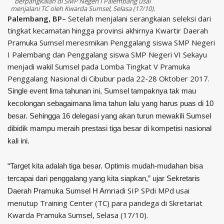
berpangkalan di SMP Negeri I Palembang usai
menjalani TC oleh Kwarda Sumsel, Selasa (17/10).
Palembang, BP–
Setelah menjalani serangkaian seleksi dari
tingkat kecamatan hingga provinsi akhirnya Kwartir Daerah
Pramuka Sumsel meresmikan Penggalang siswa SMP Negeri
I Palembang dan Penggalang siswa SMP Negeri VI Sekayu
menjadi wakil Sumsel pada Lomba Tingkat V Pramuka
Penggalang Nasional di Cibubur pada 22-28 Oktober 2017.
Single event lima tahunan ini, Sumsel tampaknya tak mau
kecolongan sebagaimana lima tahun lalu yang harus puas di 10
besar. Sehingga 16 delegasi yang akan turun mewakili Sumsel
dibidik mampu meraih prestasi tiga besar di kompetisi nasional
kali ini.
“Target kita adalah tiga besar. Optimis mudah-mudahan bisa
tercapai dari penggalang yang kita siapkan,” ujar Sekretaris
mriadi SIP SPdi MPd usai
Daerah Pramuka Sumsel H A
menutup Training Center (TC) para pandega di Skretariat
Kwarda Pramuka Sumsel, Selasa (17/10).