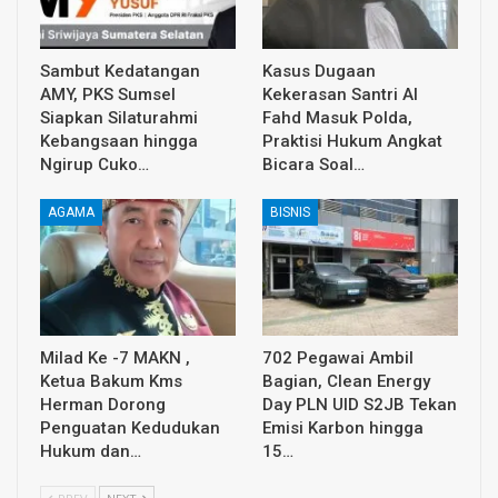
Sambut Kedatangan
Kasus Dugaan
AMY, PKS Sumsel
Kekerasan Santri Al
Siapkan Silaturahmi
Fahd Masuk Polda,
Kebangsaan hingga
Praktisi Hukum Angkat
Ngirup Cuko…
Bicara Soal…
AGAMA
BISNIS
Milad Ke -7 MAKN ,
702 Pegawai Ambil
Ketua Bakum Kms
Bagian, Clean Energy
Herman Dorong
Day PLN UID S2JB Tekan
Penguatan Kedudukan
Emisi Karbon hingga
Hukum dan…
15…