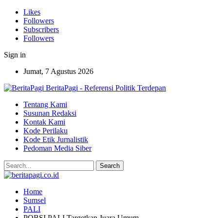
Likes
Followers
Subscribers
Followers
Sign in
Jumat, 7 Agustus 2026
BeritaPagi - Referensi Politik Terdepan
Tentang Kami
Susunan Redaksi
Kontak Kami
Kode Perilaku
Kode Etik Jurnalistik
Pedoman Media Siber
Home
Sumsel
PALI
POBSI PALI Targetkan Juara Umum