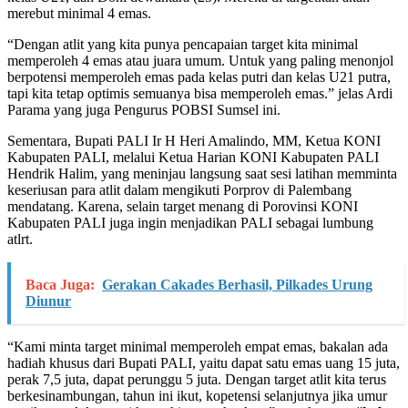
merebut minimal 4 emas.
“Dengan atlit yang kita punya pencapaian target kita minimal
memperoleh 4 emas atau juara umum. Untuk yang paling menonjol
berpotensi memperoleh emas pada kelas putri dan kelas U21 putra,
tapi kita tetap optimis semuanya bisa memperoleh emas.” jelas Ardi
Parama yang juga Pengurus POBSI Sumsel ini.
Sementara, Bupati PALI Ir H Heri Amalindo, MM, Ketua KONI
Kabupaten PALI, melalui Ketua Harian KONI Kabupaten PALI
Hendrik Halim, yang meninjau langsung saat sesi latihan memminta
keseriusan para atlit dalam mengikuti Porprov di Palembang
mendatang. Karena, selain target menang di Porovinsi KONI
Kabupaten PALI juga ingin menjadikan PALI sebagai lumbung
atlrt.
Baca Juga:
Gerakan Cakades Berhasil, Pilkades Urung
Diunur
“Kami minta target minimal memperoleh empat emas, bakalan ada
hadiah khusus dari Bupati PALI, yaitu dapat satu emas uang 15 juta,
perak 7,5 juta, dapat perunggu 5 juta. Dengan target atlit kita terus
berkesinambungan, tahun ini ikut, kopetensi selanjutnya jika umur