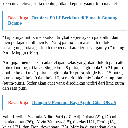
keenam atletnya, serta meningkatkan kepercayaan diri para atlet.
Baca Juga:
Bendera PALI Berkibar di Puncak Gunung
Dempo
“Tujuannya untuk melakukan tingkat kepercayaan para atlit, dan
mempertajam skill mereka. Yang paling utama adalah untuk
pasangan ganda agar lebih mengenal karakter pasangannya.” terang
Ard, Minggu (8/10).
Ardi juga menjelaskan ada delapan kelas yang akan diikuti para atlet
untuk tanding, di kelas Single bola 8 putra, single bola 9 u 21 putra,
double bola 9 u 21 putra, single bola 10 putra, single bola 15 putra,
putri singgel bola 9 dan bola 10, serta double mix bola 9 campuran
(putra-putri). Sedangkan atlet yang disediakan terdiri dari lima putra
dan satu putri.
Baca Juga:
Dengan 9 Pemain, 'Bayi Ajaib' Gilas OKUS
Yaitu Fredina Yolanda Atlite Putri (23), Adji Crisna (22), Dhani
maulana nw (26), Alvin Vanness (15), dikelas U21, Ferdi (18),
kelas U21, dan Doni dewantara (25). Mereka di targetkan akan