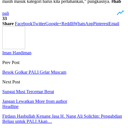
masih masuk kategori harus kita pertahankan,” pungkasnya.
#hab
pali
33
Share
Facebook
Twitter
Google+
ReddIt
WhatsApp
Pinterest
Email
Iman Handiman
Prev Post
Besok Golkar PALI Gelar Muscam
Next Post
Sungai Musi Tercemar Berat
Jangan Lewatkan
More from author
Headline
Firdaus Hasbullah Kenang Jasa H. Nang Ali Solichin: Pengabdian
Beliau untuk PALI Akan…