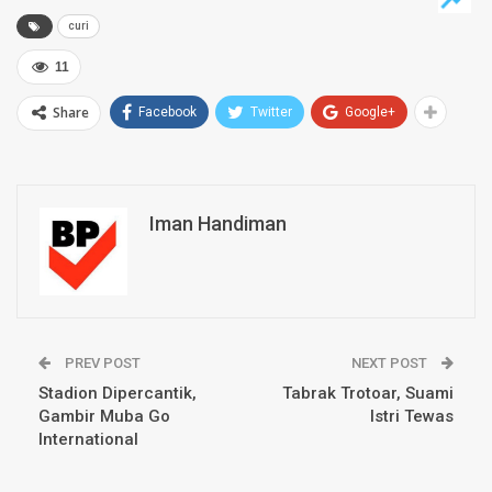
curi
11
Share
Facebook
Twitter
Google+
Iman Handiman
PREV POST
NEXT POST
Stadion Dipercantik,
Tabrak Trotoar, Suami
Gambir Muba Go
Istri Tewas
International