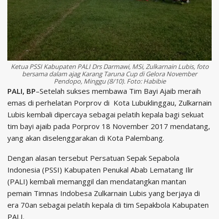
Ketua PSSI Kabupaten PALI Drs Darmawi, MSi, Zulkarnain Lubis, foto
bersama dalam ajag Karang Taruna Cup di Gelora November
Pendopo, Minggu (8/10). Foto: Habibie
PALI, BP
–Setelah sukses membawa Tim Bayi Ajaib meraih
emas di perhelatan Porprov di Kota Lubuklinggau, Zulkarnain
Lubis kembali dipercaya sebagai pelatih kepala bagi sekuat
tim bayi ajaib pada Porprov 18 November 2017 mendatang,
yang akan diselenggarakan di Kota Palembang.
Dengan alasan tersebut Persatuan Sepak Sepabola
Indonesia (PSSI) Kabupaten Penukal Abab Lematang Ilir
(PALI) kembali memanggil dan mendatangkan mantan
pemain Timnas Indobesa Zulkarnain Lubis yang berjaya di
era 70an sebagai pelatih kepala di tim Sepakbola Kabupaten
PALI.