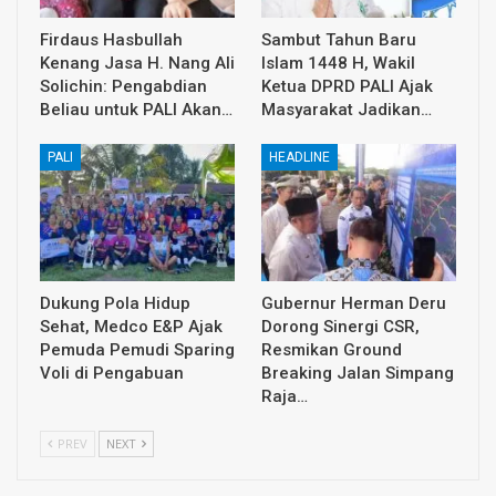
Firdaus Hasbullah
Sambut Tahun Baru
Kenang Jasa H. Nang Ali
Islam 1448 H, Wakil
Solichin: Pengabdian
Ketua DPRD PALI Ajak
Beliau untuk PALI Akan…
Masyarakat Jadikan…
PALI
HEADLINE
Dukung Pola Hidup
Gubernur Herman Deru
Sehat, Medco E&P Ajak
Dorong Sinergi CSR,
Pemuda Pemudi Sparing
Resmikan Ground
Voli di Pengabuan
Breaking Jalan Simpang
Raja…
PREV
NEXT