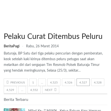
Pelaku Curat Ditembus Peluru
BeritaPagi
Rabu, 26 Maret 2014
Baturaja, BP Satu dari tiga pelaku pencurian dengan pemberatan,
keok setelah kaki kirinya ditembus peluru petugas saat akan
melarikan diri dari sergapan Tim Resmob Polsek Baturaja Timur
yang hendak meringkusnya, Selasa (25/3), sekitar…
PREVIOUS
1
…
4,525
4,526
4,527
4,528
4,529
…
4,552
NEXT
Berita Terbaru
Milad Ke -7 MAKN , Ketua Bakum Kms Herman