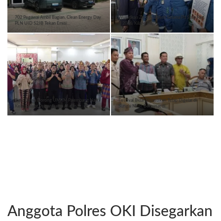
702 Pegawai Ambil Bagian, Clean Energy Day
Wujudkan Zero Accident Selama Pit Stop Part
PLN UID S2JB Tekan Emisi…
II 2026, Kilang Plaju…
Ratu Dewa Dorong UMKM Palembang Naik
Festival Bidar Dipastikan Tetap Digelar di
Kelas Lewat Pemanfaatan AI dan…
Sungai Musi, Berpusat di…
Anggota Polres OKI Disegarkan