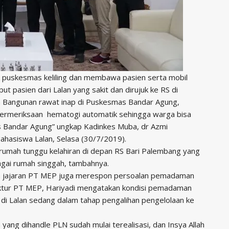
uk puskesmas keliling dan membawa pasien serta mobil
 pasien dari Lalan yang sakit dan dirujuk ke RS di
un Bangunan rawat inap di Puskesmas Bandar Agung,
permeriksaan hematogi automatik sehingga warga bisa
s Bandar Agung” ungkap Kadinkes Muba, dr Azmi
hasiswa Lalan, Selasa (30/7/2019).
 rumah tunggu kelahiran di depan RS Bari Palembang yang
bagai rumah singgah, tambahnya.
ula jajaran PT MEP juga merespon persoalan pemadaman
 Direktur PT MEP, Hariyadi mengatakan kondisi pemadaman
ik di Lalan sedang dalam tahap pengalihan pengelolaan ke
an yang dihandle PLN sudah mulai terealisasi, dan Insya Allah