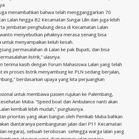
ya.
juga menambahkan bahwa telah mengganggarkan 70
n Lalan hingga B2 Kecamatan Sungai Lilin dan juga lebih
erta jembatan penghubung desa di Kecamatan Lalan.
rwanto menyebutkan pihaknya merasa senang bisa
 untuk menyampaikan keluh kesah.
gsung permasalahan di Lalan ke pak Bupati, dan bisa
masalahan listrik,” ulasnya.
 terima kasih dengan Forum Mahasiswa Lalan yang telah
t ini proses listrik menyambung ke PLN sedang berjalan,
ambung,” berdasarkan upaya yang kita perjuangkan
asional untuk membawa pasien rujukan ke Palembang,
esehatan Muba. “Speed boat dan Ambulance nanti akan
alan kembali lebih mudah,” pungkasnya.
atan prioritas yang akan bangun oleh Pemkab Muba bahkan
garakan diantaranya pembangunan jalan dari P11 Kecamatan
jalan negara), sebuah terobosan sehingga warga lalan yang
palembang ataupun yang akan menuju jalan negara