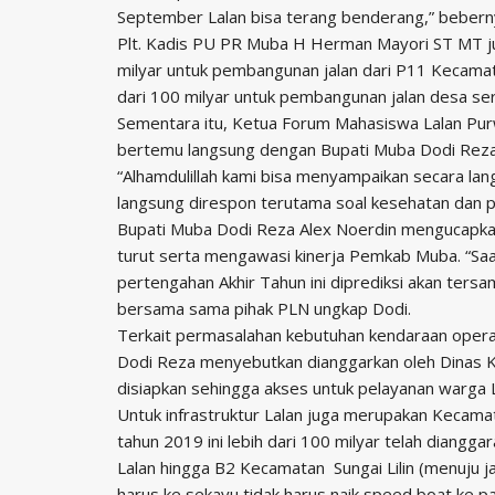
September Lalan bisa terang benderang,” bebern
Plt. Kadis PU PR Muba H Herman Mayori ST MT 
milyar untuk pembangunan jalan dari P11 Kecamata
dari 100 milyar untuk pembangunan jalan desa s
Sementara itu, Ketua Forum Mahasiswa Lalan Pu
bertemu langsung dengan Bupati Muba Dodi Reza
“Alhamdulillah kami bisa menyampaikan secara lan
langsung direspon terutama soal kesehatan dan per
Bupati Muba Dodi Reza Alex Noerdin mengucapkan
turut serta mengawasi kinerja Pemkab Muba. “Saa
pertengahan Akhir Tahun ini diprediksi akan ters
bersama sama pihak PLN ungkap Dodi.
Terkait permasalahan kebutuhan kendaraan oper
Dodi Reza menyebutkan dianggarkan oleh Dinas K
disiapkan sehingga akses untuk pelayanan warga L
Untuk infrastruktur Lalan juga merupakan Kecam
tahun 2019 ini lebih dari 100 milyar telah diang
Lalan hingga B2 Kecamatan Sungai Lilin (menuju 
harus ke sekayu tidak harus naik speed boat ke 