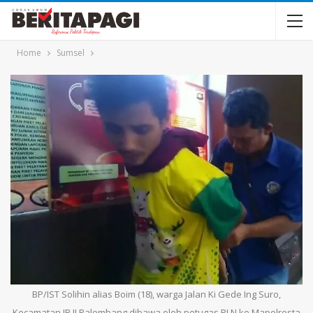
Home
Sumsel
BP/IST Solihin alias Boim (18), warga Jalan Ki Gede Ing Suro,
Kecamatan IB II Palembang dibawa oleh petugas PLN ke Mapolresta