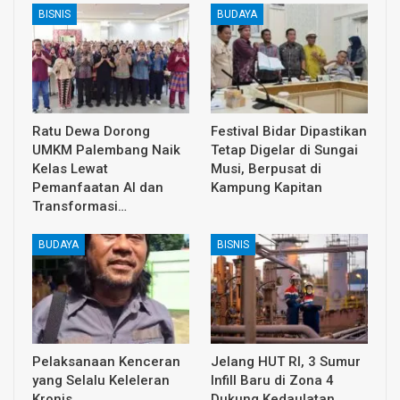
BISNIS
BUDAYA
Ratu Dewa Dorong
Festival Bidar Dipastikan
UMKM Palembang Naik
Tetap Digelar di Sungai
Kelas Lewat
Musi, Berpusat di
Pemanfaatan AI dan
Kampung Kapitan
Transformasi…
BUDAYA
BISNIS
Pelaksanaan Kenceran
Jelang HUT RI, 3 Sumur
yang Selalu Keleleran
Infill Baru di Zona 4
Kronis
Dukung Kedaulatan