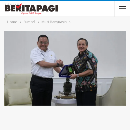
Home
Sumsel
Musi Banyuasin