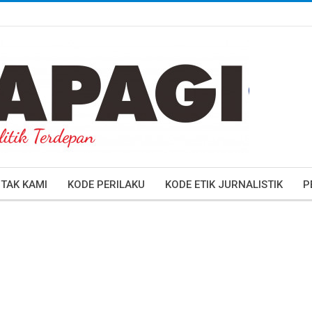
TAK KAMI
KODE PERILAKU
KODE ETIK JURNALISTIK
P