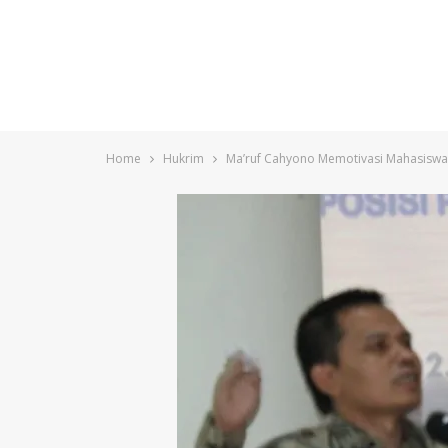
Home
Hukrim
Ma’ruf Cahyono Memotivasi Mahasiswa