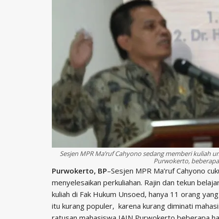
Sesjen MPR Ma’ruf Cahyono sedang memberi kuliah u
Purwokerto, beberapa 
Purwokerto, BP
–Sesjen MPR Ma’ruf Cahyono cuk
menyelesaikan perkuliahan. Rajin dan tekun belaja
kuliah di Fak Hukum Unsoed, hanya 11 orang yang
itu kurang populer, karena kurang diminati mahas
ratusan mahasiswa IAIN Purwokerto beberapa hari