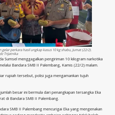
gelar perkara hasil ungkap kasus 10 kg shabu, Jumat (22/2).
dz Trijatnika
da Sumsel menggagalkan pengiriman 10 kilogram narkotika
 melalui Bandara SMB II Palembang, Kamis (22/2) malam.
iar rupiah tersebut, polisi juga mengamankan tujuh
jumlah besar ini bermula dari penangkapan tersangka Eka
rat di Bandara SMB II Palembang.
andara SMB II Palembang mencurigai Eka yang mengenakan
ka dirinya sedang menderita ambeien sehingga tidak boleh