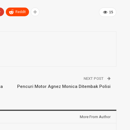
+
ReddIt
15
NEXT POST
ta
Pencuri Motor Agnez Monica Ditembak Polisi
More From Author