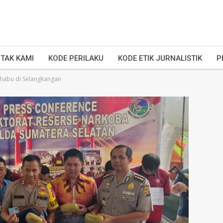
TAK KAMI
KODE PERILAKU
KODE ETIK JURNALISTIK
P
 Shabu di Selangkangan