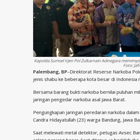
Kapolda Sumsel Irjen Pol Zulkarnain Adinegara memimpin 
Foto: Jafi
Palembang, BP
–Direktorat Reserse Narkoba Pol
jenis shabu ke beberapa kota besar di Indonesia
Bersama barang bukti narkoba bernilai puluhan mil
jaringan pengedar narkoba asal Jawa Barat.
Pengungkapan jaringan peredaran narkoba dalam 
Candra Hidayatullah (23) warga Bandung, Jawa Ba
Saat melewati metal detektor, petugas Avsec B
celana panjang besar. Saat ditanya, ia berkilah ji