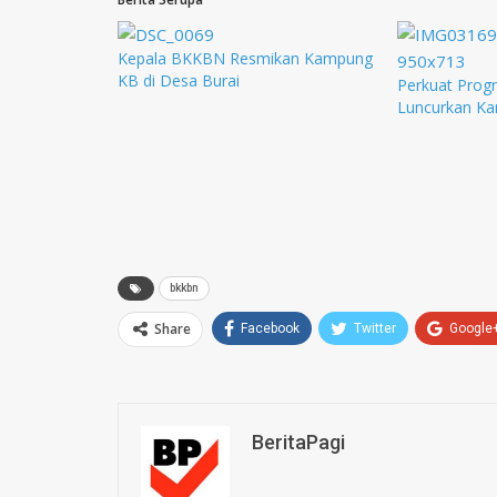
Kepala BKKBN Resmikan Kampung
KB di Desa Burai
Perkuat Prog
Luncurkan K
bkkbn
Share
Facebook
Twitter
Google
BeritaPagi