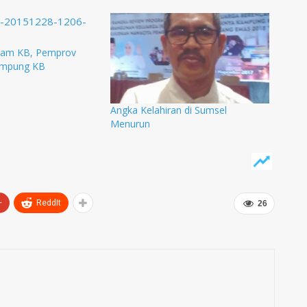
ram KB, Pemprov
ampung KB
Angka Kelahiran di Sumsel
Menurun
+
ReddIt
26