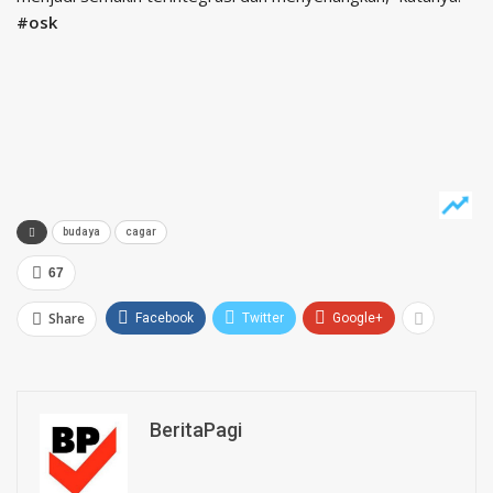
#osk
budaya
cagar
67
Share
Facebook
Twitter
Google+
BeritaPagi