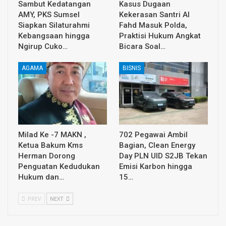
Sambut Kedatangan
Kasus Dugaan
AMY, PKS Sumsel
Kekerasan Santri Al
Siapkan Silaturahmi
Fahd Masuk Polda,
Kebangsaan hingga
Praktisi Hukum Angkat
Ngirup Cuko…
Bicara Soal…
AGAMA
BISNIS
Milad Ke -7 MAKN ,
702 Pegawai Ambil
Ketua Bakum Kms
Bagian, Clean Energy
Herman Dorong
Day PLN UID S2JB Tekan
Penguatan Kedudukan
Emisi Karbon hingga
Hukum dan…
15…
PREV
NEXT