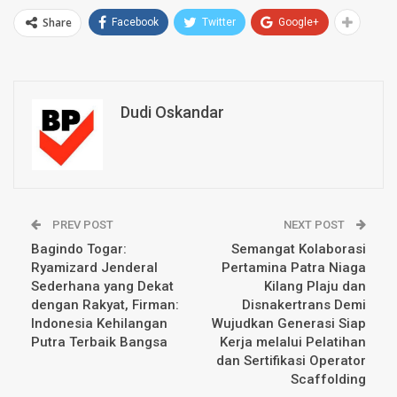
Share
Facebook
Twitter
Google+
Dudi Oskandar
PREV POST
NEXT POST
Bagindo Togar:
Semangat Kolaborasi
Ryamizard Jenderal
Pertamina Patra Niaga
Sederhana yang Dekat
Kilang Plaju dan
dengan Rakyat, Firman:
Disnakertrans Demi
Indonesia Kehilangan
Wujudkan Generasi Siap
Putra Terbaik Bangsa
Kerja melalui Pelatihan
dan Sertifikasi Operator
Scaffolding