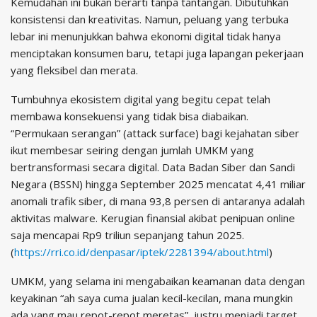
Kemudahan ini bukan berarti tanpa tantangan. Dibutuhkan
konsistensi dan kreativitas. Namun, peluang yang terbuka
lebar ini menunjukkan bahwa ekonomi digital tidak hanya
menciptakan konsumen baru, tetapi juga lapangan pekerjaan
yang fleksibel dan merata.
Tumbuhnya ekosistem digital yang begitu cepat telah
membawa konsekuensi yang tidak bisa diabaikan.
“Permukaan serangan” (attack surface) bagi kejahatan siber
ikut membesar seiring dengan jumlah UMKM yang
bertransformasi secara digital. Data Badan Siber dan Sandi
Negara (BSSN) hingga September 2025 mencatat 4,41 miliar
anomali trafik siber, di mana 93,8 persen di antaranya adalah
aktivitas malware. Kerugian finansial akibat penipuan online
saja mencapai Rp9 triliun sepanjang tahun 2025.
(
https://rri.co.id/denpasar/iptek/2281394/about.html
)
UMKM, yang selama ini mengabaikan keamanan data dengan
keyakinan “ah saya cuma jualan kecil-kecilan, mana mungkin
ada yang mau repot-repot meretas”, justru menjadi target