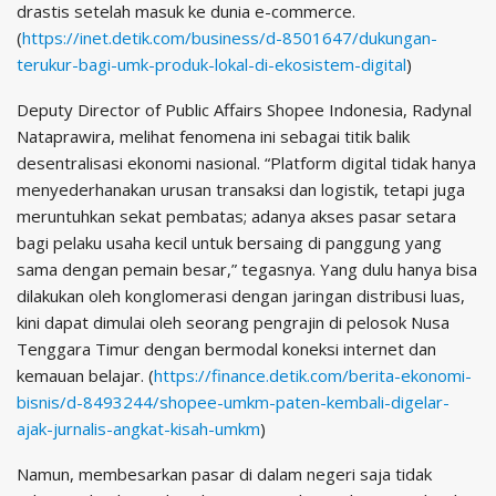
drastis setelah masuk ke dunia e-commerce.
(
https://inet.detik.com/business/d-8501647/dukungan-
terukur-bagi-umk-produk-lokal-di-ekosistem-digital
)
Deputy Director of Public Affairs Shopee Indonesia, Radynal
Nataprawira, melihat fenomena ini sebagai titik balik
desentralisasi ekonomi nasional. “Platform digital tidak hanya
menyederhanakan urusan transaksi dan logistik, tetapi juga
meruntuhkan sekat pembatas; adanya akses pasar setara
bagi pelaku usaha kecil untuk bersaing di panggung yang
sama dengan pemain besar,” tegasnya. Yang dulu hanya bisa
dilakukan oleh konglomerasi dengan jaringan distribusi luas,
kini dapat dimulai oleh seorang pengrajin di pelosok Nusa
Tenggara Timur dengan bermodal koneksi internet dan
kemauan belajar. (
https://finance.detik.com/berita-ekonomi-
bisnis/d-8493244/shopee-umkm-paten-kembali-digelar-
ajak-jurnalis-angkat-kisah-umkm
)
Namun, membesarkan pasar di dalam negeri saja tidak