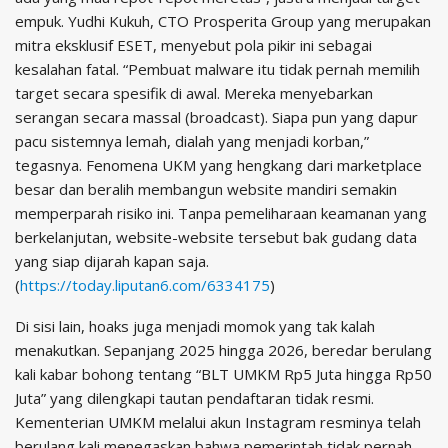
empuk. Yudhi Kukuh, CTO Prosperita Group yang merupakan
mitra eksklusif ESET, menyebut pola pikir ini sebagai
kesalahan fatal. “Pembuat malware itu tidak pernah memilih
target secara spesifik di awal. Mereka menyebarkan
serangan secara massal (broadcast). Siapa pun yang dapur
pacu sistemnya lemah, dialah yang menjadi korban,”
tegasnya. Fenomena UKM yang hengkang dari marketplace
besar dan beralih membangun website mandiri semakin
memperparah risiko ini. Tanpa pemeliharaan keamanan yang
berkelanjutan, website-website tersebut bak gudang data
yang siap dijarah kapan saja.
(
https://today.liputan6.com/6334175
)
Di sisi lain, hoaks juga menjadi momok yang tak kalah
menakutkan. Sepanjang 2025 hingga 2026, beredar berulang
kali kabar bohong tentang “BLT UMKM Rp5 Juta hingga Rp50
Juta” yang dilengkapi tautan pendaftaran tidak resmi.
Kementerian UMKM melalui akun Instagram resminya telah
berulang kali menegaskan bahwa pemerintah tidak pernah