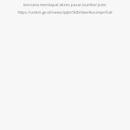
bencana mendapat akses pasar.(sumber poto:
https://umkm.go.id/news/qqtsr5klbh6wx9uozmpnfsdr