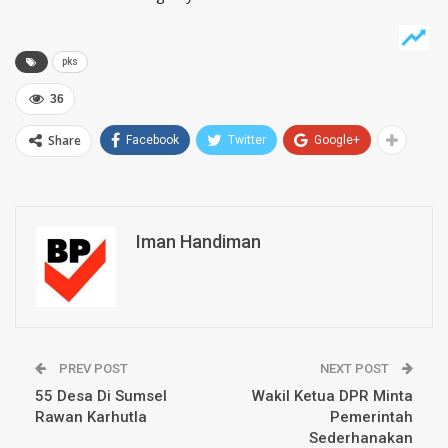
pks
36
Share
Facebook
Twitter
Google+
Iman Handiman
PREV POST
NEXT POST
55 Desa Di Sumsel
Wakil Ketua DPR Minta
Rawan Karhutla
Pemerintah
Sederhanakan