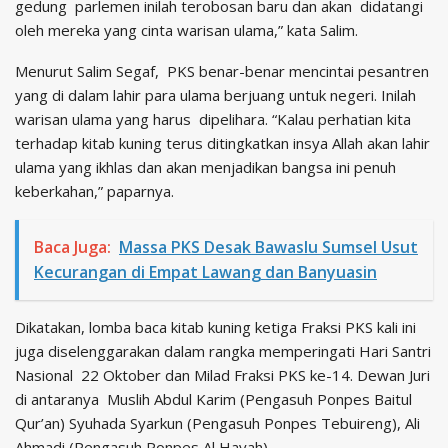
gedung parlemen inilah terobosan baru dan akan didatangi
oleh mereka yang cinta warisan ulama,” kata Salim.
Menurut Salim Segaf, PKS benar-benar mencintai pesantren
yang di dalam lahir para ulama berjuang untuk negeri. Inilah
warisan ulama yang harus dipelihara. “Kalau perhatian kita
terhadap kitab kuning terus ditingkatkan insya Allah akan lahir
ulama yang ikhlas dan akan menjadikan bangsa ini penuh
keberkahan,” paparnya.
Baca Juga:
Massa PKS Desak Bawaslu Sumsel Usut
Kecurangan di Empat Lawang dan Banyuasin
Dikatakan, lomba baca kitab kuning ketiga Fraksi PKS kali ini
juga diselenggarakan dalam rangka memperingati Hari Santri
Nasional 22 Oktober dan Milad Fraksi PKS ke-14. Dewan Juri
di antaranya Muslih Abdul Karim (Pengasuh Ponpes Baitul
Qur’an) Syuhada Syarkun (Pengasuh Ponpes Tebuireng), Ali
Ahmadi (Pengasuh Ponpes Al Hayah)