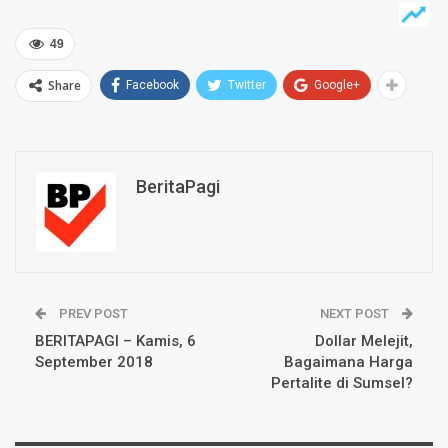
49
Share
Facebook
Twitter
Google+
BeritaPagi
PREV POST
NEXT POST
BERITAPAGI – Kamis, 6
Dollar Melejit,
September 2018
Bagaimana Harga
Pertalite di Sumsel?