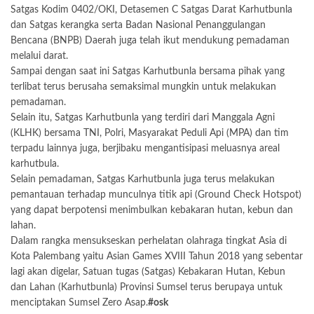
Satgas Kodim 0402/OKI, Detasemen C Satgas Darat Karhutbunla
dan Satgas kerangka serta Badan Nasional Penanggulangan
Bencana (BNPB) Daerah juga telah ikut mendukung pemadaman
melalui darat.
Sampai dengan saat ini Satgas Karhutbunla bersama pihak yang
terlibat terus berusaha semaksimal mungkin untuk melakukan
pemadaman.
Selain itu, Satgas Karhutbunla yang terdiri dari Manggala Agni
(KLHK) bersama TNI, Polri, Masyarakat Peduli Api (MPA) dan tim
terpadu lainnya juga, berjibaku mengantisipasi meluasnya areal
karhutbula.
Selain pemadaman, Satgas Karhutbunla juga terus melakukan
pemantauan terhadap munculnya titik api (Ground Check Hotspot)
yang dapat berpotensi menimbulkan kebakaran hutan, kebun dan
lahan.
Dalam rangka mensukseskan perhelatan olahraga tingkat Asia di
Kota Palembang yaitu Asian Games XVIII Tahun 2018 yang sebentar
lagi akan digelar, Satuan tugas (Satgas) Kebakaran Hutan, Kebun
dan Lahan (Karhutbunla) Provinsi Sumsel terus berupaya untuk
menciptakan Sumsel Zero Asap.
#osk