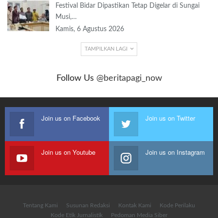
Festival Bidar Dipastikan Tetap Digelar di Sungai
Musi,…
Kamis, 6 Agustus 2026
TAMPILKAN LAGI
Follow Us
@beritapagi_now
Join us on Facebook
Join us on Twitter
Join us on Youtube
Join us on Instagram
Tentang Kami
Susunan Redaksi
Kontak Kami
Kode Perilaku
Kode Etik Jurnalistik
Pedoman Media Siber