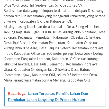
berhasil dipadamkan melalui pemadaman darat”, kata Dandim
0402/OKI, Letkol Inf Septiyanizar, S.I.P, Sabtu (28/7).
Berdasarkan data yang dihimpun terdapat total delapan Desa yang
berada di tujuh Kecamatan yang mengalami kebakaran, yang berada
di wilayah Kabupaten OKI dan Kabupaten OI.
Masing-masing kedelapan desa itu adalah Desa. Siring Alam, Kec.
Tanjung Raja, Kab. Ogan Ilir (OI), seluas kurang lebih 5 hektare, Desa
Sukaraja, Kecamatan Pemulutan, Kabupaten OI, seluas 1 hektare,
Desa. Ibul Besar I, Kecamatan Pemulutan, Kabupaten OI, seluas
kurang lebih 8 hektare, Desa. Tanjung Seteko, Kecamatan Indralaya
Induk, Kabupaten OI, seluas 300 meter persegi, Desa Lebak Deling,
Kecamatan Pangkalan Lampam, Kabupaten. OKI, seluas kurang
lebih 1/4 hektare, Desa. Pulau Semambu, Kecamatan Indralaya
Utara, Kabupaten OI, dengan luas 2 hektare, Desa. Batun,
Kecamatan Jejawi, Kabupaten OKI, seluas 0,5 hektar dan Desa.
Mega Terang, Kecamatan Sungai Menang, Kabupaten OKI.
Baca Juga:
Lahan Terbakar, Pemilik Lahan Dan
Pembakar Lahan Langsung Di Proses Hukum