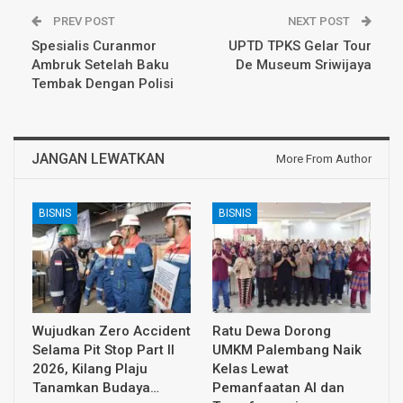
PREV POST
NEXT POST
Spesialis Curanmor
UPTD TPKS Gelar Tour
Ambruk Setelah Baku
De Museum Sriwijaya
Tembak Dengan Polisi
JANGAN LEWATKAN
More From Author
BISNIS
BISNIS
Wujudkan Zero Accident
Ratu Dewa Dorong
Selama Pit Stop Part II
UMKM Palembang Naik
2026, Kilang Plaju
Kelas Lewat
Tanamkan Budaya…
Pemanfaatan AI dan