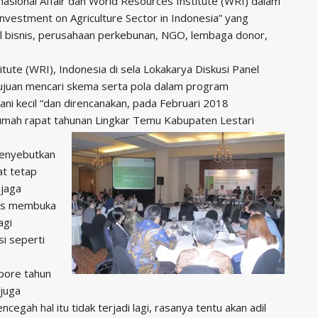
nasional Affair dan World Resources Institute (WRI) dalam
vestment on Agriculture Sector in Indonesia” yang
l bisnis, perusahaan perkebunan, NGO, lembaga donor,
tute (WRI), Indonesia di sela Lokakarya Diskusi Panel
juan mencari skema serta pola dalam program
ani kecil “dan direncanakan, pada Februari 2018
mah rapat tahunan Lingkar Temu Kabupaten Lestari
menyebutkan
at tetap
njaga
asus membuka
agi
i seperti
apore tahun
 juga
gah hal itu tidak terjadi lagi, rasanya tentu akan adil