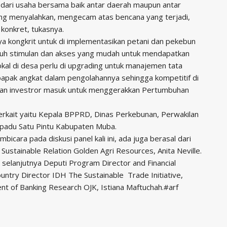
an dari usaha bersama baik antar daerah maupun antar
aling menyalahkan, mengecam atas bencana yang terjadi,
konkret, tukasnya.
ya kongkrit untuk di implementasikan petani dan pekebun
tuh stimulan dan akses yang mudah untuk mendapatkan
al di desa perlu di upgrading untuk manajemen tata
lu bapak angkat dalam pengolahannya sehingga kompetitif di
dan investror masuk untuk menggerakkan Pertumbuhan
terkait yaitu Kepala BPPRD, Dinas Perkebunan, Perwakilan
padu Satu Pintu Kabupaten Muba.
icara pada diskusi panel kali ini, ada juga berasal dari
ustainable Relation Golden Agri Resources, Anita Neville.
 selanjutnya Deputi Program Director and Financial
ountry Director IDH The Sustainable Trade Initiative,
nt of Banking Research OJK, Istiana Maftuchah.#arf