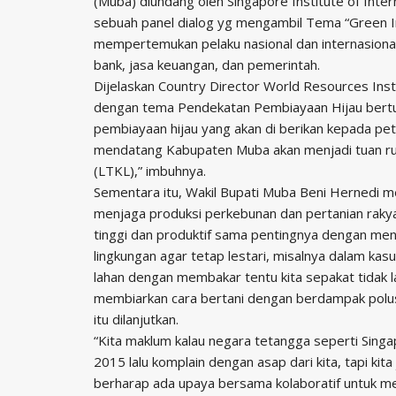
(Muba) diundang oleh Singapore Institute of Inter
sebuah panel dialog yg mengambil Tema “Green In
mempertemukan pelaku nasional dan internasiona
bank, jasa keuangan, dan pemerintah.
Dijelaskan Country Director World Resources Insti
dengan tema Pendekatan Pembiayaan Hijau bertu
pembiayaan hijau yang akan di berikan kepada pet
mendatang Kabupaten Muba akan menjadi tuan ru
(LTKL),” imbuhnya.
Sementara itu, Wakil Bupati Muba Beni Hernedi 
menjaga produksi perkebunan dan pertanian raky
tinggi dan produktif sama pentingnya dengan me
lingkungan agar tetap lestari, misalnya dalam k
lahan dengan membakar tentu kita sepakat tidak l
membiarkan cara bertani dengan berdampak polus
itu dilanjutkan.
“Kita maklum kalau negara tetangga seperti Sing
2015 lalu komplain dengan asap dari kita, tapi kita
berharap ada upaya bersama kolaboratif untuk mence