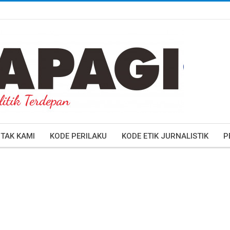
TAK KAMI
KODE PERILAKU
KODE ETIK JURNALISTIK
P