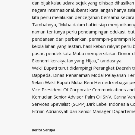
dan bijak kalau udara sejuk yang dihisap dihasilk
negara internasional, ibarat kata jangan hanya s
kita perlu melakukan pencegahan bersama secara 
Tambahnya, “Muba dalam hal ini siap menjadikann
namun tentunya perlu pendampingan edukasi, bu
pendanaan dari perbankan, pemimpin-pemimpin lok
kelola lahan yang lestari, hasil kebun rakyat per
pasar, pendek kata Muba mempersilakan Donor 
Ekonomi kerakyatan yang Hijau,” tandasnya.
Wakil Bupati turut didampingi Perangkat Daerah 
Bappeda, Dinas Penanaman Modal Pelayanan Ter
Selain Wakil Bupati Muba Beni Hernedi sebagai pemb
Vice President Of Corporate Communications and S
Kemudian Senior Advisor Palm Oil SNV, Carina Van
Services Spevialist (SCPP),Dirk Lebe. Indonesia C
Fitrian Adriansyah dan Senior Manager Daparteme
Berita Serupa