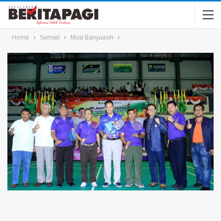
Home
Sumsel
Musi Banyuasin