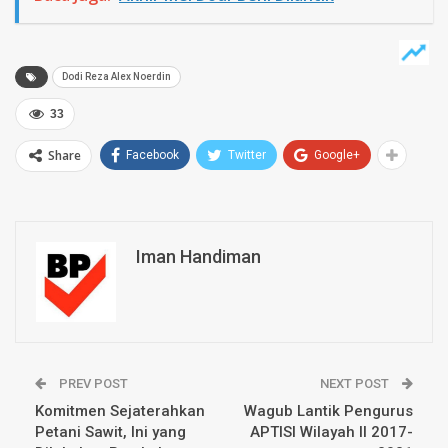
Dodi Reza Alex Noerdin
33
Share
Facebook
Twitter
Google+
Iman Handiman
PREV POST
NEXT POST
Komitmen Sejaterahkan
Wagub Lantik Pengurus
Petani Sawit, Ini yang
APTISI Wilayah II 2017-