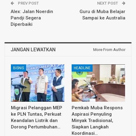
PREV POST
NEXT POST
Alex: Jalan Noerdin
Guru di Muba Belajar
Pandji Segera
Sampai ke Australia
Diperbaiki
JANGAN LEWATKAN
More From Author
BISNIS
HEADLINE
Migrasi Pelanggan MEP
Pemkab Muba Respons
ke PLN Tuntas, Perkuat
Aspirasi Penyuling
Keandalan Listrik dan
Minyak Tradisional,
Dorong Pertumbuhan…
Siapkan Langkah
Koordinasi…