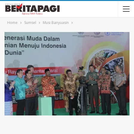
Home
Sumsel
Musi Banyuasin