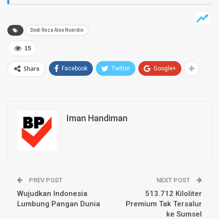
Dodi Reza Alex Noerdin
15
Share
Facebook
Twitter
Google+
Iman Handiman
PREV POST
NEXT POST
Wujudkan Indonesia
513.712 Kiloliter
Lumbung Pangan Dunia
Premium Tak Tersalur
ke Sumsel