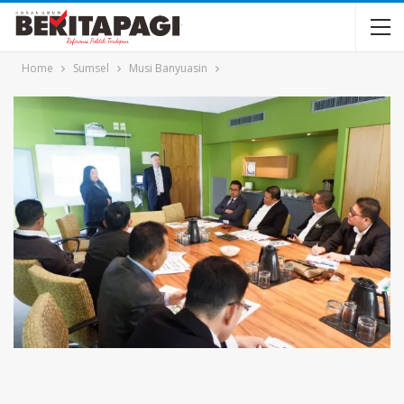
Home
Sumsel
Musi Banyuasin