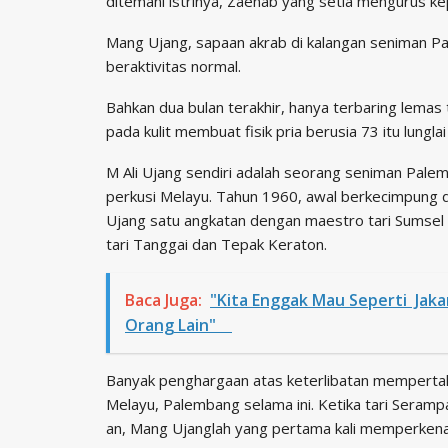
ditemani istrinya, Zaenab yang setia mengurus kep
Mang Ujang, sapaan akrab di kalangan seniman Pal
beraktivitas normal.
Bahkan dua bulan terakhir, hanya terbaring lemas t
pada kulit membuat fisik pria berusia 73 itu lungl
M Ali Ujang sendiri adalah seorang seniman Palem
perkusi Melayu. Tahun 1960, awal berkecimpung di
Ujang satu angkatan dengan maestro tari Sumsel
tari Tanggai dan Tepak Keraton.
Baca Juga:
"Kita Enggak Mau Seperti Jak
Orang Lain"
Banyak penghargaan atas keterlibatan mempertah
Melayu, Palembang selama ini. Ketika tari Seram
an, Mang Ujanglah yang pertama kali memperkena