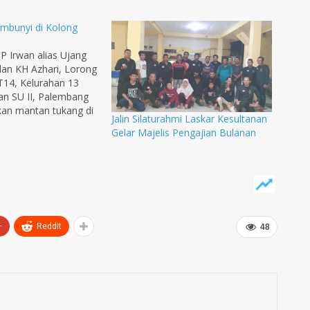
embunyi di Kolong
 Irwan alias Ujang
alan KH Azhari, Lorong
14, Kelurahan 13
an SU II, Palembang
an mantan tukang di
Jalin Silaturahmi Laskar Kesultanan
 (56) PNS Kejaksaan
Gelar Majelis Pengajian Bulanan
bang, harus
Sel Tahanan
II Palembang, Sabtu
ngka ditangkap
bersembunyi di
+
ReddIt
48