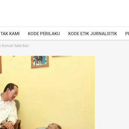
TAK KAMI
KODE PERILAKU
KODE ETIK JURNALISTIK
P
i Rumah Sakit Bari