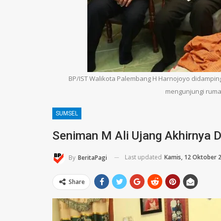
BP/IST Walikota Palembang H Harnojoyo didampi
mengunjungi rumah
SUMSEL
Seniman M Ali Ujang Akhirnya D
Last updated
Kamis, 12 Oktober 
By
BeritaPagi
Share