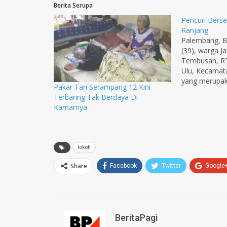
Berita Serupa
Pencuri Bers
Ranjang
Palembang, BP
(39), warga J
Tembusan, RT
Ulu, Kecamat
yang merupak
Pakar Tari Serampang 12 Kini
rumah Fadila
Terbaring Tak Berdaya Di
Negeri Palem
Kamarnya
mendekam di 
Mapolsek SU 
(22/3). Tersa
petugas saat 
tokoh
bawah…
Share
Facebook
Twitter
Google
BeritaPagi