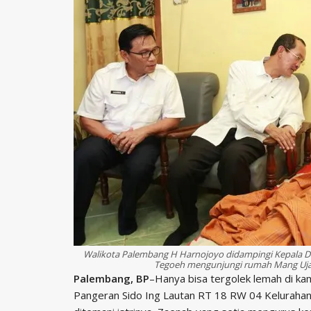
Walikota Palembang H Harnojoyo didampingi Kepala 
Tegoeh mengunjungi rumah Mang Ujan
Palembang, BP
–Hanya bisa tergolek lemah di ka
Pangeran Sido Ing Lautan RT 18 RW 04 Kelurahan K