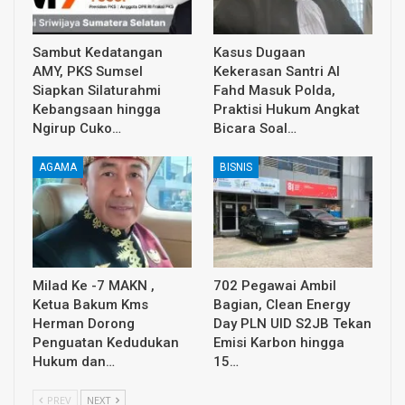
Sambut Kedatangan
Kasus Dugaan
AMY, PKS Sumsel
Kekerasan Santri Al
Siapkan Silaturahmi
Fahd Masuk Polda,
Kebangsaan hingga
Praktisi Hukum Angkat
Ngirup Cuko…
Bicara Soal…
AGAMA
BISNIS
Milad Ke -7 MAKN ,
702 Pegawai Ambil
Ketua Bakum Kms
Bagian, Clean Energy
Herman Dorong
Day PLN UID S2JB Tekan
Penguatan Kedudukan
Emisi Karbon hingga
Hukum dan…
15…
PREV
NEXT