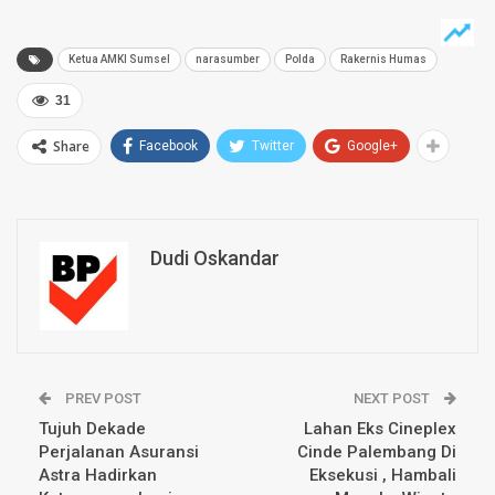
Ketua AMKI Sumsel
narasumber
Polda
Rakernis Humas
31
Share
Facebook
Twitter
Google+
Dudi Oskandar
PREV POST
NEXT POST
Tujuh Dekade
Lahan Eks Cineplex
Perjalanan Asuransi
Cinde Palembang Di
Astra Hadirkan
Eksekusi , Hambali