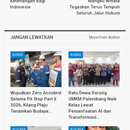
Ketenangan bagi
Mangku Winata
Indonesia
Tegaskan Terus Tempuh
Seluruh Jalur Hukum
JANGAN LEWATKAN
More From Author
BISNIS
BISNIS
Wujudkan Zero Accident
Ratu Dewa Dorong
Selama Pit Stop Part II
UMKM Palembang Naik
2026, Kilang Plaju
Kelas Lewat
Tanamkan Budaya…
Pemanfaatan AI dan
Transformasi…
BUDAYA
BUDAYA