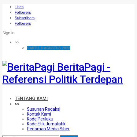
Likes
Followers
Subscribers
Followers
Sign In
>>
SABTU, 8 AGUSTUS 2026
BeritaPagi -
Referensi Politik Terdepan
TENTANG KAMI
>>
Susunan Redaksi
Kontak Kami
Kode Perilaku
Kode Etik Jurnalistik
Pedoman Media Siber