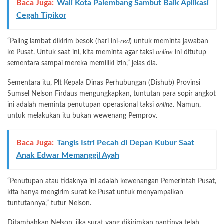
Baca Juga:
Wali Kota Palembang Sambut Baik Aplikasi
Cegah Tipikor
“Paling lambat dikirim besok (hari ini-
red
) untuk meminta jawaban
ke Pusat. Untuk saat ini, kita meminta agar taksi
online
ini ditutup
sementara sampai mereka memiliki izin,” jelas dia.
Sementara itu, Plt Kepala Dinas Perhubungan (Dishub) Provinsi
Sumsel Nelson Firdaus mengungkapkan, tuntutan para sopir angkot
ini adalah meminta penutupan operasional taksi
online
. Namun,
untuk melakukan itu bukan wewenang Pemprov.
Baca Juga:
Tangis Istri Pecah di Depan Kubur Saat
Anak Edwar Memanggil Ayah
“Penutupan atau tidaknya ini adalah kewenangan Pemerintah Pusat,
kita hanya mengirim surat ke Pusat untuk menyampaikan
tuntutannya,” tutur Nelson.
Ditambahkan Nelson, jika surat yang dikirimkan nantinya telah