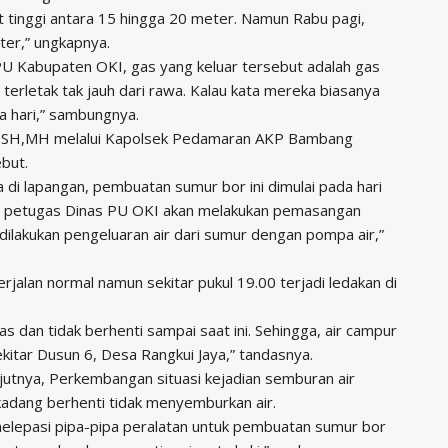
t tinggi antara 15 hingga 20 meter. Namun Rabu pagi,
ter,” ungkapnya.
 PU Kabupaten OKI, gas yang keluar tersebut adalah gas
rletak tak jauh dari rawa. Kalau kata mereka biasanya
a hari,” sambungnya.
o, SH,MH melalui Kapolsek Pedamaran AKP Bambang
but.
 di lapangan, pembuatan sumur bor ini dimulai pada hari
m, petugas Dinas PU OKI akan melakukan pemasangan
ilakukan pengeluaran air dari sumur dengan pompa air,”
jalan normal namun sekitar pukul 19.00 terjadi ledakan di
s dan tidak berhenti sampai saat ini. Sehingga, air campur
ekitar Dusun 6, Desa Rangkui Jaya,” tandasnya.
njutnya, Perkembangan situasi kejadian semburan air
adang berhenti tidak menyemburkan air.
 melepasi pipa-pipa peralatan untuk pembuatan sumur bor