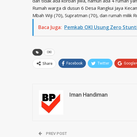
dan tidak ada korban jiwa, namun ada 4 rumah yan
Rumah warga di dusun 6 Desa Rangkui Jaya Kecam
Mbah Wiji (70), Supratman (70), dan rumah milik R
Baca Juga:
Pemkab OKI Usung Zero Stunt
OKI
Share
Facebook
Twitter
Google
Iman Handiman
PREV POST