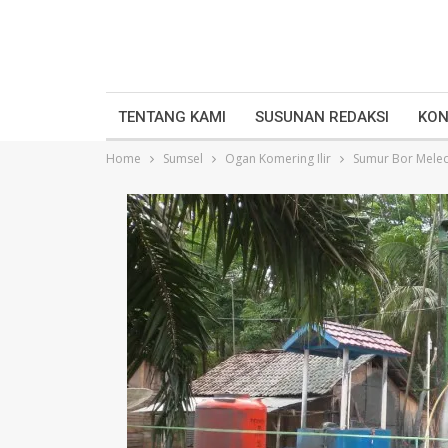
TENTANG KAMI
SUSUNAN REDAKSI
KON
Home
Sumsel
Ogan Komering Ilir
Sumur Bor Meled