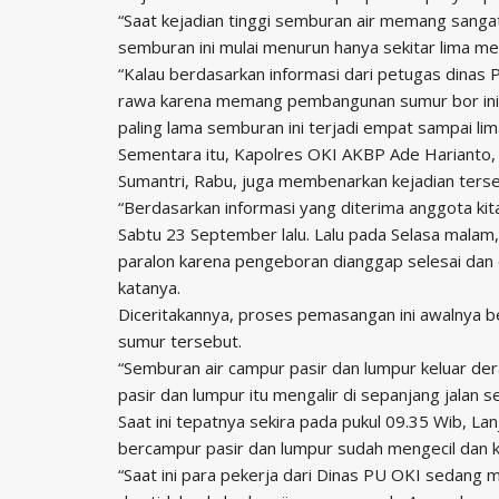
“Saat kejadian tinggi semburan air memang sanga
semburan ini mulai menurun hanya sekitar lima me
“Kalau berdasarkan informasi dari petugas dinas
rawa karena memang pembangunan sumur bor ini te
paling lama semburan ini terjadi empat sampai lim
Sementara itu, Kapolres OKI AKBP Ade Hariant
Sumantri, Rabu, juga membenarkan kejadian terse
“Berdasarkan informasi yang diterima anggota kita
Sabtu 23 September lalu. Lalu pada Selasa mala
paralon karena pengeboran dianggap selesai dan d
katanya.
Diceritakannya, proses pemasangan ini awalnya ber
sumur tersebut.
“Semburan air campur pasir dan lumpur keluar dera
pasir dan lumpur itu mengalir di sepanjang jalan s
Saat ini tepatnya sekira pada pukul 09.35 Wib, La
bercampur pasir dan lumpur sudah mengecil dan k
“Saat ini para pekerja dari Dinas PU OKI sedang