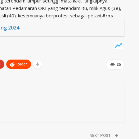
g terendam lumpur setinggi mata kaki,” ungkapnya.
atan Pedamaran OKI yang terendam itu, milik Agus (38),
usli (40). kesemuanya berprofesi sebagai petani.
#ros
ing 2024
+
ReddIt
25
NEXT POST