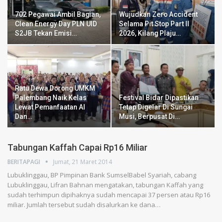
702 Pegawai Ambil Bagian,
Wujudkan Zero Accident
Clean Energy Day PLN UID
Selama Pit Stop Part II
S2JB Tekan Emisi…
2026, Kilang Plaju…
Ratu Dewa Dorong UMKM
Palembang Naik Kelas
Festival Bidar Dipastikan
Lewat Pemanfaatan AI
Tetap Digelar Di Sungai
Dan…
Musi, Berpusat Di…
Tabungan Kaffah Capai Rp16 Miliar
BERITAPAGI
Jumat, 21 Maret 2014
Lubuklinggau, BP Pimpinan Bank SumselBabel Syariah, cabang
Lubuklinggau, Lifran Bahnan mengatakan, tabungan Kaffah yang
sudah terhimpun dipihaknya sudah mencapai 37 persen atau Rp16
miliar. Jumlah tersebut sudah disalurkan ke dana…