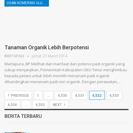
OGAN KOMERING ULU TIMUR
Tanaman Organik Lebih Berpotensi
BERITAPAGI
Jumat, 21 Maret 2014
Martapura, BP Melihat dari manfaat dan potensi padi organik yang
cukup menjanjikan, Pemerintah Kabupaten OKU Timur menghimbau
kepada petani untuk lebih memilih menanam padi organik
dibandingkan menanam padi non organik. Dengan perawatan,…
PREVIOUS
1
…
4,530
4,531
4,532
4,533
4,534
…
4,552
NEXT
BERITA TERBARU