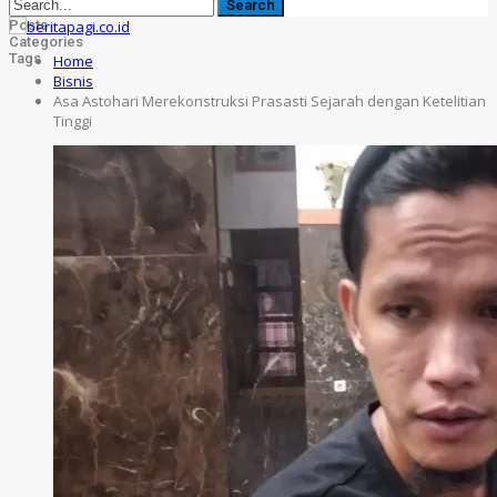
Posts
Categories
Tags
Home
Bisnis
Asa Astohari Merekonstruksi Prasasti Sejarah dengan Ketelitian
Tinggi