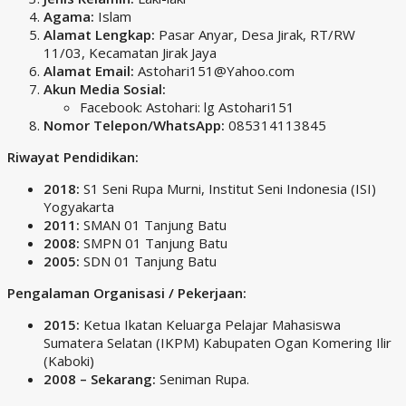
Agama:
Islam
Alamat Lengkap:
Pasar Anyar, Desa Jirak, RT/RW
11/03, Kecamatan Jirak Jaya
Alamat Email:
Astohari151@Yahoo.com
Akun Media Sosial:
Facebook: Astohari: lg Astohari151
Nomor Telepon/WhatsApp:
085314113845
Riwayat Pendidikan:
2018:
S1 Seni Rupa Murni, Institut Seni Indonesia (ISI)
Yogyakarta
2011:
SMAN 01 Tanjung Batu
2008:
SMPN 01 Tanjung Batu
2005:
SDN 01 Tanjung Batu
Pengalaman Organisasi / Pekerjaan:
2015:
Ketua Ikatan Keluarga Pelajar Mahasiswa
Sumatera Selatan (IKPM) Kabupaten Ogan Komering Ilir
(Kaboki)
2008 – Sekarang:
Seniman Rupa.