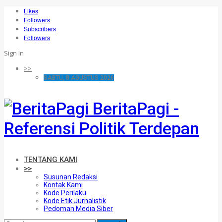
Likes
Followers
Subscribers
Followers
Sign In
>>
SABTU, 8 AGUSTUS 2026
BeritaPagi -
Referensi Politik Terdepan
TENTANG KAMI
>>
Susunan Redaksi
Kontak Kami
Kode Perilaku
Kode Etik Jurnalistik
Pedoman Media Siber