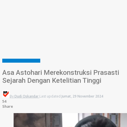
BISNIS
BUDAYA
EKONOMI
Asa Astohari Merekonstruksi Prasasti
Sejarah Dengan Ketelitian Tinggi
By
Dudi Oskandar
Last updated
Jumat, 29 November 2024
54
Share