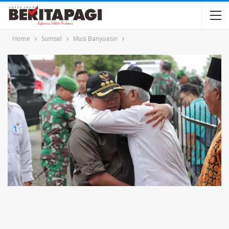
Home
Sumsel
Musi Banyuasin