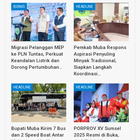
BISNIS
HEADLINE
Migrasi Pelanggan MEP
Pemkab Muba Respons
ke PLN Tuntas, Perkuat
Aspirasi Penyuling
Keandalan Listrik dan
Minyak Tradisional,
Dorong Pertumbuhan…
Siapkan Langkah
Koordinasi…
HEADLINE
HEADLINE
Bupati Muba Kirim 7 Bus
PORPROV XV Sumsel
dan 2 Speed Boat Antar
2025 Resmi di Buka,