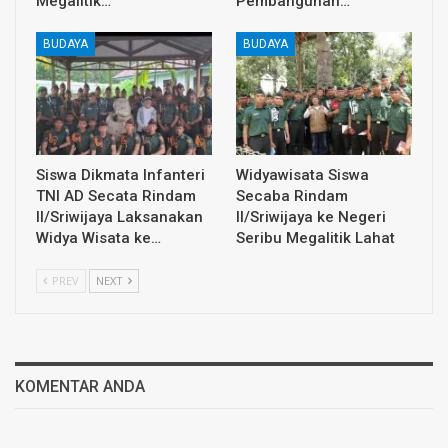
Megalitik…
Pembangunan…
BUDAYA
BUDAYA
Siswa Dikmata Infanteri
Widyawisata Siswa
TNI AD Secata Rindam
Secaba Rindam
II/Sriwijaya Laksanakan
II/Sriwijaya ke Negeri
Widya Wisata ke…
Seribu Megalitik Lahat
PREV
NEXT
KOMENTAR ANDA